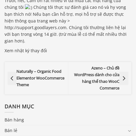
Trước hết, Cảm ơn rất nhiều vì đã mua các mặt hàng của
chúng tôi
Chúng tôi thực sự đánh giá cao nó và hy vọng
bạn thích nó! Nếu bạn cần hỗ trợ, mọi hỗ trợ sẽ được thực
hiện thông qua trang web này >
http://support.goodlayers.com. Chúng tôi thường liên hệ lại
với bạn trong vòng 14 giờ. (trừ mùa lễ có thể mất nhiều thời
gian hơn).
Xem nhật ký thay đổi
Azeno – Chủ đề
Naturally – Organic Food
WordPress dành cho cửa
Elementor WooCommerce
hàng thể thao WooC
Theme
Commerce
DANH MỤC
Bán hàng
Bán lẻ