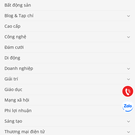
Bất động sản
Blog & Tạp chí
Cao cấp
Công nghệ
Đám cưới
Báo giá & Đặt hàng:
Di động
0903.976.769
Doanh nghiệp
Hướng dẫn & Hỗ trợ:
Giải trí
(028) 22.166.144
Tư vấn
Giáo dục
Gọi cho
Mạng xã hội
Hợp tác
Chát cù
Phi lợi nhuận
Sáng tạo
Thương mại điện tử