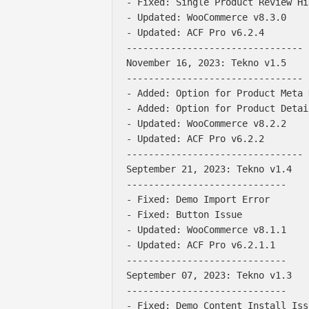
- Fixed: Single Product Review Hi
- Updated: WooCommerce v8.3.0

- Updated: ACF Pro v6.2.4

--------------------------------

November 16, 2023: Tekno v1.5

--------------------------------

- Added: Option for Product Meta 
- Added: Option for Product Detai
- Updated: WooCommerce v8.2.2

- Updated: ACF Pro v6.2.2

--------------------------------

September 21, 2023: Tekno v1.4

-----------------------------

- Fixed: Demo Import Error

- Fixed: Button Issue

- Updated: WooCommerce v8.1.1

- Updated: ACF Pro v6.2.1.1

-----------------------------

September 07, 2023: Tekno v1.3

-----------------------------

- Fixed: Demo Content Install Issu