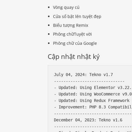
Vòng quay cú
Cửa sổ bật lên tuyệt đẹp
Biểu tượng Remix
Phông chữTuyệt vời
Phông chữ của Google
Cập nhật nhật ký
July 04, 2024: Tekno v1.7

------------------------------

- Updated: Using Elementor v3.22.1
- Updated: Using WooCommerce v9.0.
- Updated: Using Redux Framework 
- Improvement: PHP 8.3 Compatibili
---------------------------------

December 04, 2023: Tekno v1.6

---------------------------------
