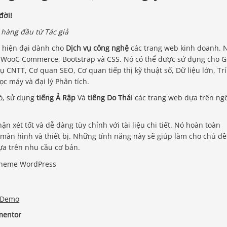
đời!
 hàng đầu từ Tác giả
 hiện đại dành cho
Dịch vụ công nghệ
các trang web kinh doanh. 
 WooC Commerce, Bootstrap và CSS. Nó có thể được sử dụng cho G
 CNTT, Cơ quan SEO, Cơ quan tiếp thị kỹ thuật số, Dữ liệu lớn, Trí
ọc máy và đại lý Phân tích.
ó, sử dụng
tiếng Ả Rập
Và
tiếng Do Thái
các trang web dựa trên ng
 xét tốt và dễ dàng tùy chỉnh với tài liệu chi tiết. Nó hoàn toàn
c màn hình và thiết bị. Những tính năng này sẽ giúp làm cho chủ đề
ựa trên nhu cầu cơ bản.
 Demo
mentor