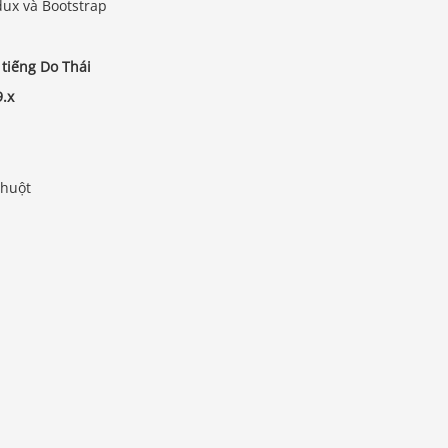
dux và Bootstrap
 tiếng Do Thái
.x
chuột