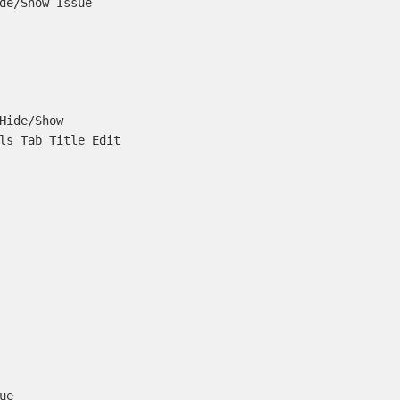
de/Show Issue

Hide/Show

ls Tab Title Edit

e
