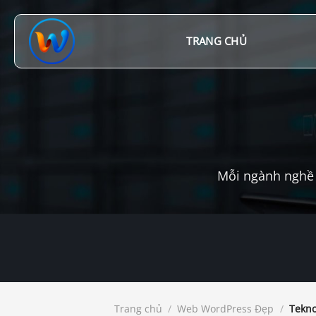
Chuyển
đến
nội
TRANG CHỦ
dung
Mỗi ngành nghề 
Trang chủ
/
Web WordPress Đẹp
/
Tekno