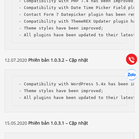
- Compatibility with PHP 7.4 has been improved;

- Compatibility with Date Time Picker Field plugi
- Contact Form 7 Datepicker plugin has been remov
Báo giá & Đặt hàng:
- Compatibility with ThemeREX Updater plugin has 
0903.976.769
- Theme styles have been improved;

- All plugins have been updated to their latest 
Hướng dẫn & Hỗ trợ:
(028) 22.166.144
Tư vấn
Gọi cho
12.07.2020
Phiên bản 1.0.3.2 – Cập nhật
Hợp tác
Chát cù
- Compatibility with WordPress 5.4x has been impr
- Theme styles have been improved;

- All plugins have been updated to their latest 
15.05.2020
Phiên bản 1.0.3.1 – Cập nhật