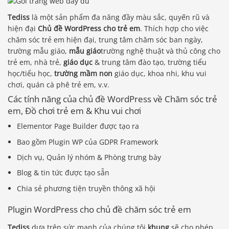
Tediss
là một sản phẩm đa năng đầy màu sắc, quyến rũ và
hiện đại
Chủ đề WordPress cho trẻ em
. Thích hợp cho việc
chăm sóc trẻ em hiện đại, trung tâm chăm sóc ban ngày,
trường mẫu giáo,
mẫu giáo
trường nghệ thuật và thủ công cho
trẻ em, nhà trẻ,
giáo dục
& trung tâm đào tạo, trường tiểu
học/tiểu học,
trường mầm non
giáo dục, khoa nhi, khu vui
chơi, quán cà phê trẻ em, v.v.
Các tính năng của chủ đề WordPress về Chăm sóc trẻ
em, Đồ chơi trẻ em & Khu vui chơi
Elementor Page Builder được tạo ra
Bao gồm Plugin WP của GDPR Framework
Dịch vụ, Quản lý nhóm & Phòng trưng bày
Blog & tin tức được tạo sẵn
Chia sẻ phương tiện truyền thông xã hội
Plugin WordPress cho chủ đề chăm sóc trẻ em
Tediss
dựa trên sức mạnh của chúng tôi
khung
sẽ cho phép