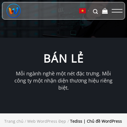
Chuyển
đến
▼
nội
dung
BÁN LẺ
Mỗi ngành nghề một nét đặc trưng. Mỗi
công ty một nhận diện thương hiệu riêng
biệt.
Trang chủ
/
Web WordPress Đẹp
/
Tediss | Chủ đề WordPress ch