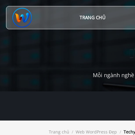
Chuyển
đến
nội
TRANG CHỦ
dung
Mỗi ngành nghề 
Trang chủ
/
Web WordPress Đẹp
/
Techy