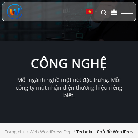
Chuyển
đến
▼
nội
dung
CÔNG NGHỆ
Mỗi ngành nghề một nét đặc trưng. Mỗi
công ty một nhận diện thương hiệu riêng
biệt.
Trang chủ
/
Web WordPress Đẹp
/
Technix – Chủ đề WordPress 