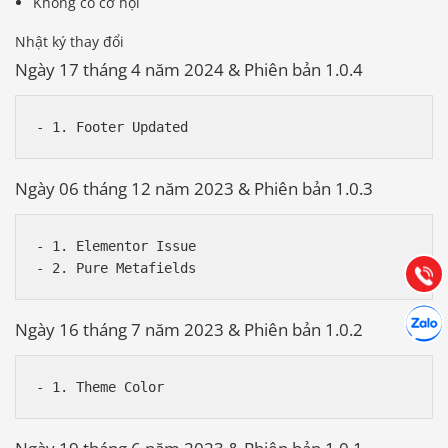
Không có cơ hội
Nhật ký thay đổi
Ngày 17 tháng 4 năm 2024 & Phiên bản 1.0.4
Báo giá & Đặt hàng:
0903.976.769
Ngày 06 tháng 12 năm 2023 & Phiên bản 1.0.3
Hướng dẫn & Hỗ trợ:
- 1. Elementor Issue

(028) 22.166.144
Tư vấn
Gọi cho
Hợp tác
Chát cù
Ngày 16 tháng 7 năm 2023 & Phiên bản 1.0.2