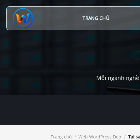
Chuyển
đến
nội
TRANG CHỦ
dung
Mỗi ngành nghề 
Trang chủ
/
Web WordPress Đẹp
/
Tại s