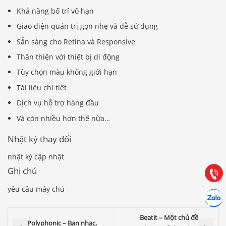
Khả năng bố trí vô hạn
Giao diện quản trị gọn nhẹ và dễ sử dụng
Sẵn sàng cho Retina và Responsive
Thân thiện với thiết bị di động
Tùy chọn màu không giới hạn
Tài liệu chi tiết
Dịch vụ hỗ trợ hàng đầu
Báo giá & Đặt hàng:
Và còn nhiều hơn thế nữa…
0903.976.769
Nhật ký thay đổi
Hướng dẫn & Hỗ trợ:
nhật ký cập nhật
(028) 22.166.144
Tư vấn
Ghi chú
Gọi cho
yêu cầu máy chủ
Hợp tác
Chát cù
Beatit – Một chủ đề
Polyphonic – Ban nhạc,