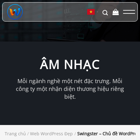
Chuyển
đến
▼
nội
dung
ÂM NHẠC
Mỗi ngành nghề một nét đặc trưng. Mỗi
công ty một nhận diện thương hiệu riêng
biệt.
Trang chủ
/
Web WordPress Đẹp
/
Swingster – Chủ đề WordPres