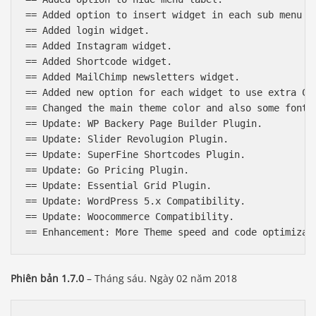
== Added option to insert widget in each sub menu it
== Added login widget.

== Added Instagram widget.

== Added Shortcode widget.

== Added MailChimp newsletters widget.

== Added new option for each widget to use extra CS
== Changed the main theme color and also some font 
== Update: WP Backery Page Builder Plugin.

== Update: Slider Revolugion Plugin.

== Update: SuperFine Shortcodes Plugin.

== Update: Go Pricing Plugin.

== Update: Essential Grid Plugin.

== Update: WordPress 5.x Compatibility.

== Update: Woocommerce Compatibility.

Phiên bản 1.7.0
– Tháng sáu. Ngày 02 năm 2018