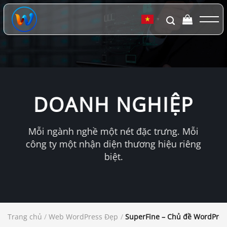
Chuyển
đến
▼
nội
dung
DOANH NGHIỆP
Mỗi ngành nghề một nét đặc trưng. Mỗi
công ty một nhận diện thương hiệu riêng
biệt.
Trang chủ
/
Web WordPress Đẹp
/
SuperFine – Chủ đề WordPres