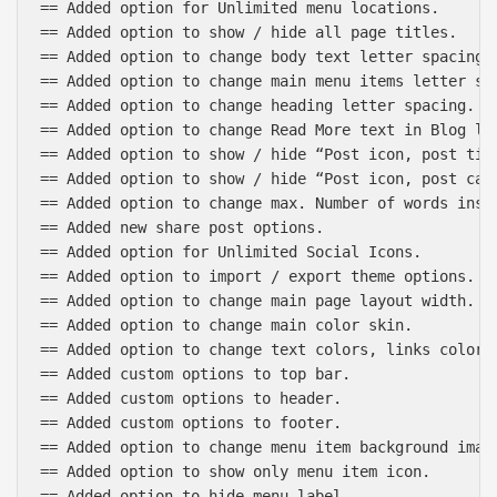
== Added option for Unlimited menu locations.

== Added option to show / hide all page titles.

== Added option to change body text letter spacing.

== Added option to change main menu items letter spa
== Added option to change heading letter spacing.

== Added option to change Read More text in Blog lis
== Added option to show / hide “Post icon, post tit
== Added option to show / hide “Post icon, post cat
== Added option to change max. Number of words inste
== Added new share post options.

== Added option for Unlimited Social Icons.

== Added option to import / export theme options.

== Added option to change main page layout width.

== Added option to change main color skin.

== Added option to change text colors, links colors 
== Added custom options to top bar.

== Added custom options to header.

== Added custom options to footer.

== Added option to change menu item background image
== Added option to show only menu item icon.

== Added option to hide menu label.
