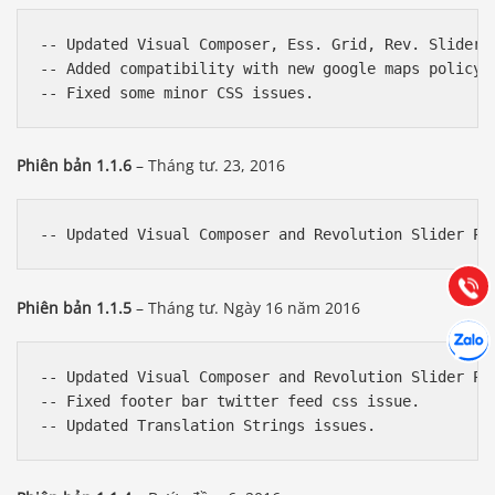
-- Updated Visual Composer, Ess. Grid, Rev. Slider 
-- Added compatibility with new google maps policy. 
Báo giá & Đặt hàng:
Phiên bản 1.1.6
– Tháng tư. 23, 2016
0903.976.769
Hướng dẫn & Hỗ trợ:
(028) 22.166.144
Tư vấn
Gọi cho
Phiên bản 1.1.5
– Tháng tư. Ngày 16 năm 2016
Hợp tác
Chát cù
-- Updated Visual Composer and Revolution Slider Plu
-- Fixed footer bar twitter feed css issue.
