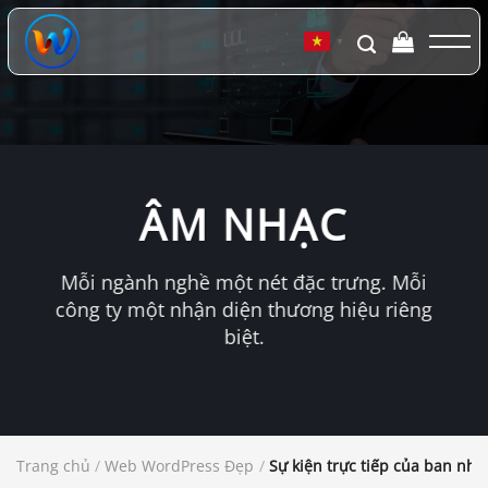
Chuyển
đến
▼
nội
dung
ÂM NHẠC
Mỗi ngành nghề một nét đặc trưng. Mỗi
công ty một nhận diện thương hiệu riêng
biệt.
Trang chủ
/
Web WordPress Đẹp
/
Sự kiện trực tiếp của ban nh