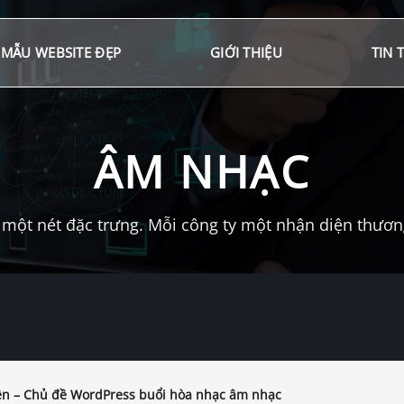
MẪU WEBSITE ĐẸP
GIỚI THIỆU
TIN 
ÂM NHẠC
một nét đặc trưng. Mỗi công ty một nhận diện thương 
ện – Chủ đề WordPress buổi hòa nhạc âm nhạc