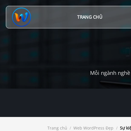
Chuyển
đến
nội
TRANG CHỦ
dung
Mỗi ngành nghề 
Trang chủ
/
Web WordPress Đẹp
/
Sự ki