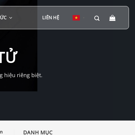
TỨC
LIÊN HỆ
▼
TỬ
hiệu riêng biệt.
ần
DANH MỤC