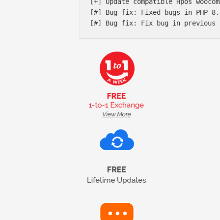
[+] Update compatible Hpos woocom
[#] Bug fix: Fixed bugs in PHP 8.