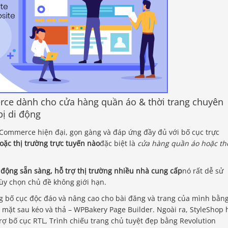
ce dành cho cửa hàng quần áo & thời trang chuyên
bị di động
ommerce hiện đại, gọn gàng và đáp ứng đầy đủ với bố cục trực
oặc thị trường trực tuyến nào
đặc biệt là
cửa hàng quần áo hoặc th
i động sẵn sàng, hỗ trợ thị trường nhiều nhà cung cấp
nó rất dễ sử
tùy chọn chủ đề không giới hạn.
g bố cục độc đáo và nâng cao cho bài đăng và trang của mình bằn
 mặt sau kéo và thả – WPBakery Page Builder. Ngoài ra, StyleShop 
rợ bố cục RTL, Trình chiếu trang chủ tuyệt đẹp bằng Revolution