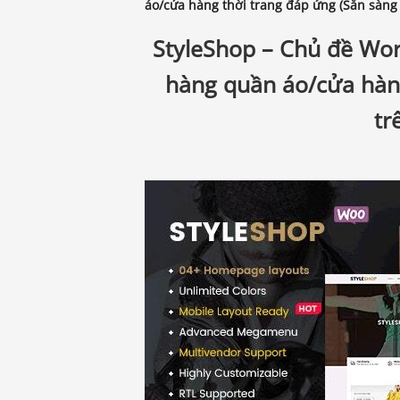
áo/cửa hàng thời trang đáp ứng (Sẵn sàng b
StyleShop – Chủ đề W
hàng quần áo/cửa hàng
tr