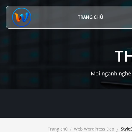
Chuyển
đến
nội
TRANG CHỦ
dung
T
Mỗi ngành nghề 
Trang chủ
/
Web WordPress Đẹp
/
Style