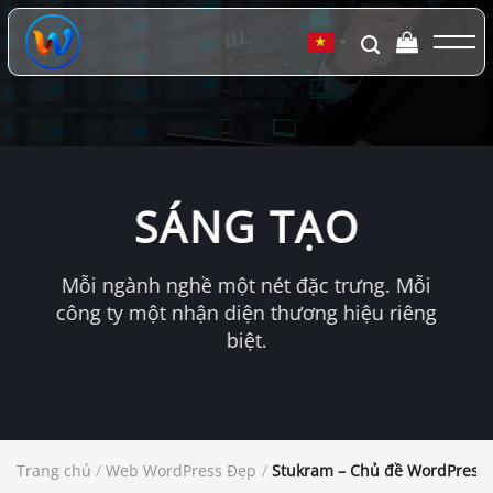
Chuyển
đến
▼
nội
dung
SÁNG TẠO
Mỗi ngành nghề một nét đặc trưng. Mỗi
công ty một nhận diện thương hiệu riêng
biệt.
Trang chủ
/
Web WordPress Đẹp
/
Stukram – Chủ đề WordPress 