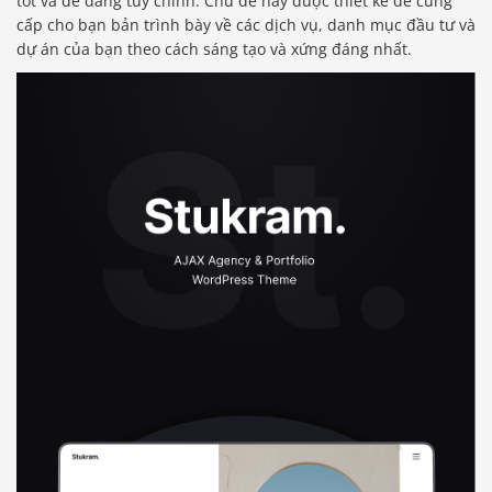
tốt và dễ dàng tùy chỉnh. Chủ đề này được thiết kế để cung
cấp cho bạn bản trình bày về các dịch vụ, danh mục đầu tư và
dự án của bạn theo cách sáng tạo và xứng đáng nhất.