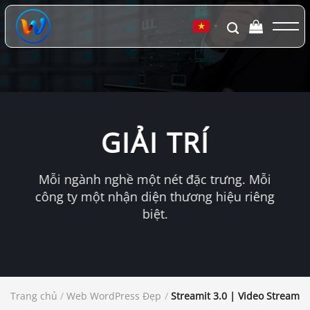
Chuyển
đến
▼
nội
dung
GIẢI TRÍ
Mỗi ngành nghề một nét đặc trưng. Mỗi
công ty một nhận diện thương hiệu riêng
biệt.
Trang chủ
/
Web WordPress Đẹp
/
Streamit 3.0 | Video Streami