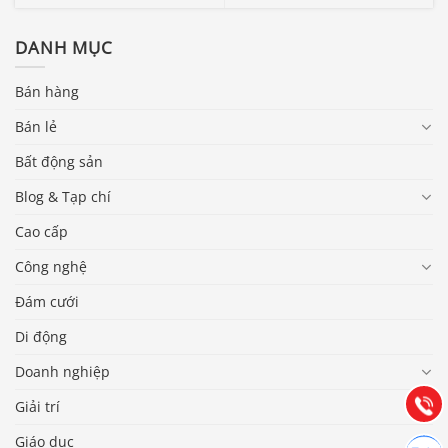
DANH MỤC
Bán hàng
Bán lẻ
Bất động sản
Blog & Tạp chí
Cao cấp
Công nghệ
Báo giá & Đặt hàng:
Đám cưới
0903.976.769
Di động
Hướng dẫn & Hỗ trợ:
Doanh nghiệp
(028) 22.166.144
Tư vấn
Gọi cho
Giải trí
Giáo dục
Hợp tác