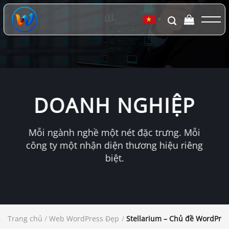
Chuyển
đến
▼
nội
dung
DOANH NGHIỆP
Mỗi ngành nghề một nét đặc trưng. Mỗi
công ty một nhận diện thương hiệu riêng
biệt.
Trang chủ
/
Web WordPress Đẹp
/
Stellarium – Chủ đề WordPress