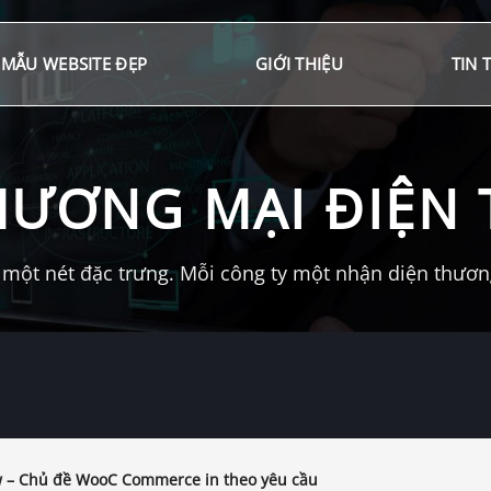
MẪU WEBSITE ĐẸP
GIỚI THIỆU
TIN 
HƯƠNG MẠI ĐIỆN 
một nét đặc trưng. Mỗi công ty một nhận diện thương 
 – Chủ đề WooC Commerce in theo yêu cầu