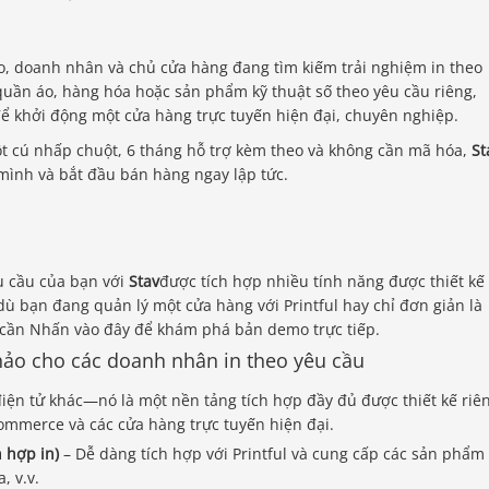
o, doanh nhân và chủ cửa hàng đang tìm kiếm trải nghiệm in theo
uần áo, hàng hóa hoặc sản phẩm kỹ thuật số theo yêu cầu riêng,
để khởi động một cửa hàng trực tuyến hiện đại, chuyên nghiệp.
t cú nhấp chuột, 6 tháng hỗ trợ kèm theo và không cần mã hóa,
St
ình và bắt đầu bán hàng ngay lập tức.
u cầu của bạn với
Stav
được tích hợp nhiều tính năng được thiết kế
ù bạn đang quản lý một cửa hàng với Printful hay chỉ đơn giản là
cần Nhấn vào đây để khám phá bản demo trực tiếp.
hảo cho các doanh nhân in theo yêu cầu
iện tử khác—nó là một nền tảng tích hợp đầy đủ được thiết kế riê
ommerce và các cửa hàng trực tuyến hiện đại.
h hợp in)
– Dễ dàng tích hợp với Printful và cung cấp các sản phẩm
, v.v.