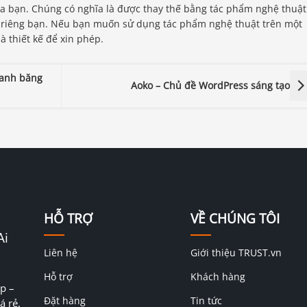
ủa bạn. Chúng có nghĩa là được thay thế bằng tác phẩm nghệ thuật
 riêng bạn. Nếu bạn muốn sử dụng tác phẩm nghệ thuật trên một
à thiết kế để xin phép.
oanh băng
Aoko – Chủ đề WordPress sáng tạo
HỖ TRỢ
VỀ CHÚNG TÔI
Ai
Liên hệ
Giới thiệu TRUST.vn
Hỗ trợ
Khách hàng
p –
Đặt hàng
Tin tức
á rẻ,