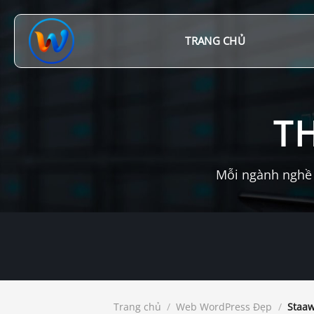
Chuyển
đến
nội
TRANG CHỦ
dung
T
Mỗi ngành nghề 
Trang chủ
/
Web WordPress Đẹp
/
Staaw