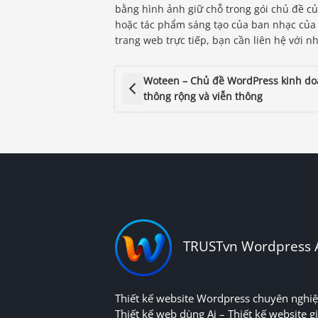
bằng hình ảnh giữ chỗ trong gói chủ đề c
hoặc tác phẩm sáng tạo của ban nhạc của
trang web trực tiếp, bạn cần liên hệ với nh
Woteen – Chủ đề WordPress kinh d
thông rộng và viễn thông
TRUSTvn Wordpress 
Thiết kế website Wordpress chuyên nghiệ
Thiết kế web dùng Ai – Thiết kế website gi