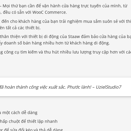
– Mọi thứ bạn cần để vận hành cửa hàng trực tuyến của mình, từ
n, đều có sẵn với WooC Commerce.
đến cho khách hàng của bạn trải nghiệm mua sắm suôn sẻ với thi
 tất cả các thiết bị.
 thân thiện với thiết bị di động của Staaw đảm bảo cửa hàng của b
 đẩy doanh số bán hàng nhiều hơn từ khách hàng di động.
g công cụ tìm kiếm và thu hút nhiều lưu lượng truy cập hơn với cá
ã hoàn thành công việc xuất sắc. Phước lành! – UzielStudio7
ầu một cách dễ dàng
hấp chuột để thiết lập nhanh
or để sửa đổi kéo và thả dễ dàng