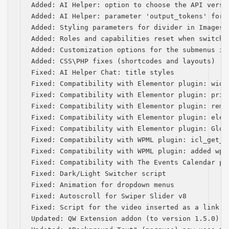
Added: AI Helper: option to choose the API versio
Added: AI Helper: parameter 'output_tokens' for t
Added: Styling parameters for divider in Images C
Added: Roles and capabilities reset when switchin
Added: Customization options for the submenus in 
Added: CSS\PHP fixes (shortcodes and layouts)

Fixed: AI Helper Chat: title styles

Fixed: Compatibility with Elementor plugin: widg
Fixed: Compatibility with Elementor plugin: prio
Fixed: Compatibility with Elementor plugin: remo
Fixed: Compatibility with Elementor plugin: elem
Fixed: Compatibility with Elementor plugin: Globa
Fixed: Compatibility with WPML plugin: icl_get_l
Fixed: Compatibility with WPML plugin: added wpml
Fixed: Compatibility with The Events Calendar pl
Fixed: Dark/Light Switcher script

Fixed: Animation for dropdown menus

Fixed: Autoscroll for Swiper Slider v8

Fixed: Script for the video inserted as a link in
Updated: QW Extension addon (to version 1.5.0)
