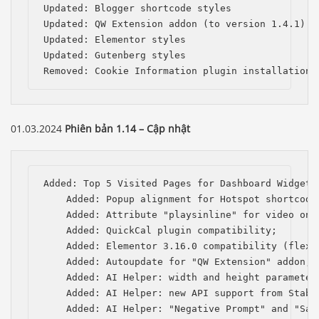
Updated: Blogger shortcode styles

Updated: QW Extension addon (to version 1.4.1)

Updated: Elementor styles

Updated: Gutenberg styles

Removed: Cookie Information plugin installation 
01.03.2024
Phiên bản 1.14 – Cập nhật
Added: Top 5 Visited Pages for Dashboard Widget;

    Added: Popup alignment for Hotspot shortcode;
    Added: Attribute "playsinline" for video on i
    Added: QuickCal plugin compatibility;

    Added: Elementor 3.16.0 compatibility (flexbo
    Added: Autoupdate for "QW Extension" addon;

    Added: AI Helper: width and height parameters
    Added: AI Helper: new API support from Stabil
    Added: AI Helper: "Negative Prompt" and "Saf