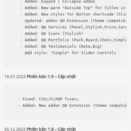
 - Added: Expand / Collapse addon

 - Added: New parm "Outside Top" for Titles in th
 - Added: New styles for Button shortcode (Slide,
 - Updated: addon QW Extension (theme compatibili
 - Added: QW Services (Panel,Stylish,Price,Card,P
 - Added: QW Icons (Stylish)

 - Added: QW Portfolio (Pack,Board,Chess,Simple,C
 - Added: QW Testimonials (Date,Big)

 - Add style: "Simple" for Slider Controls
18.07.2023
Phiên bản 1.9 – Cập nhật
- Fixed: CSS\JS\PHP fixes;

Báo giá & Đặt hàng:
- Added: New addon QW Extension (theme compatibi
0903.976.769
Hướng dẫn & Hỗ trợ:
05.12.2023
Phiên bản 1.8 – Cập nhật