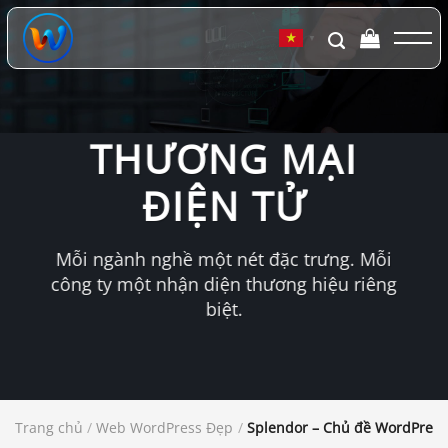
Chuyển
đến
▼
nội
dung
THƯƠNG MẠI
ĐIỆN TỬ
Mỗi ngành nghề một nét đặc trưng. Mỗi
công ty một nhận diện thương hiệu riêng
biệt.
Trang chủ
/
Web WordPress Đẹp
/
Splendor – Chủ đề WordPress