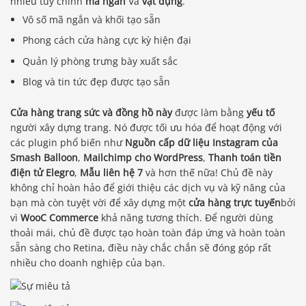
nhiều tùy chỉnh
mã ngắn
Và
vật dụng
.
Vô số mã ngắn và khối tạo sẵn
Phong cách cửa hàng cực kỳ hiện đại
Quản lý phòng trưng bày xuất sắc
Blog và tin tức đẹp được tạo sẵn
Cửa hàng trang sức và đồng hồ này
được làm bằng
yếu tố
người xây dựng trang. Nó được tối ưu hóa để hoạt động với
các plugin phổ biến như
Nguồn cấp dữ liệu Instagram của
Smash Balloon
,
Mailchimp cho WordPress
,
Thanh toán tiền
điện tử Elegro
,
Mẫu liên hệ 7
và hơn thế nữa! Chủ đề này
không chỉ hoàn hảo để giới thiệu các dịch vụ và kỹ năng của
bạn mà còn tuyệt vời để xây dựng một
cửa hàng trực tuyến
bởi
vì
WooC Commerce
khả năng tương thích. Để người dùng
thoải mái, chủ đề được tạo hoàn toàn đáp ứng và hoàn toàn
sẵn sàng cho Retina, điều này chắc chắn sẽ đóng góp rất
nhiều cho doanh nghiệp của bạn.