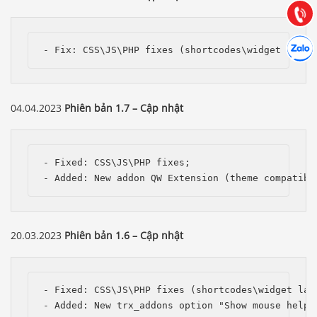
(028) 22.166.144
Tư vấn
Gọi cho
Hợp tác
Chát cù
- Fix: CSS\JS\PHP fixes (shortcodes\widget layou
04.04.2023
Phiên bản 1.7 – Cập nhật
- Fixed: CSS\JS\PHP fixes;

- Added: New addon QW Extension (theme compatibi
20.03.2023
Phiên bản 1.6 – Cập nhật
- Fixed: CSS\JS\PHP fixes (shortcodes\widget layo
- Added: New trx_addons option "Show mouse helpe