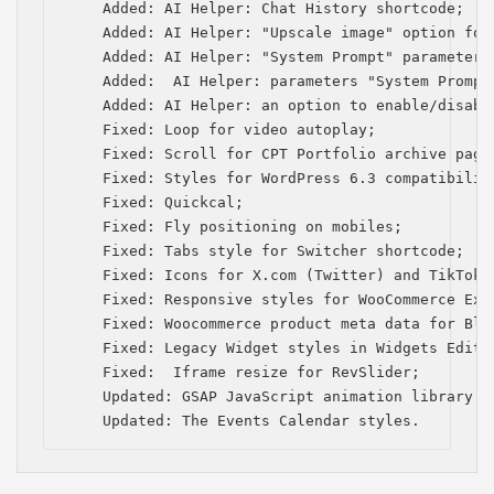
    Added: AI Helper: Chat History shortcode;

    Added: AI Helper: "Upscale image" option for
    Added: AI Helper: "System Prompt" parameter 
    Added:  AI Helper: рarameters "System Prompt
    Added: AI Helper: an option to enable/disabl
    Fixed: Loop for video autoplay;

    Fixed: Scroll for CPT Portfolio archive page 
    Fixed: Styles for WordPress 6.3 compatibility
    Fixed: Quickcal;

    Fixed: Fly positioning on mobiles;

    Fixed: Tabs style for Switcher shortcode;

    Fixed: Icons for Х.com (Twitter) and TikTok;

    Fixed: Responsive styles for WooCommerce Exte
    Fixed: Woocommerce product meta data for Blog
    Fixed: Legacy Widget styles in Widgets Editor
    Fixed:  Iframe resize for RevSlider;

    Updated: GSAP JavaScript animation library to
    Updated: The Events Calendar styles.