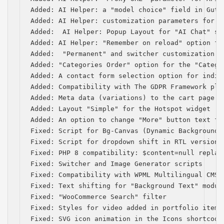
Added: AI Helper: a "model choice" field in Gute
Added: AI Helper: customization parameters for s
Added:  AI Helper: Popup Layout for "AI Chat" sho
Added: AI Helper: "Remember on reload" option for
Added:  "Permanent" and switcher customization p
Added: "Categories Order" option for the "Categor
Added: A contact form selection option for indiv
Added: Compatibility with The GDPR Framework plug
Added: Meta data (variations) to the cart page

Added: Layout "Simple" for the Hotspot widget

Added: An option to change "More" button text for
Fixed: Script for Bg-Canvas (Dynamic Background) 
Fixed: Script for dropdown shift in RTL version

Fixed: PHP 8 compatibility: $content=null replace
Fixed: Switcher and Image Generator scripts

Fixed: Compatibility with WPML Multilingual CMS (
Fixed: Text shifting for "Background Text" module
Fixed: "WooCommerce Search" filter

Fixed: Styles for video added in portfolio items

Fixed: SVG icon animation in the Icons shortcode
