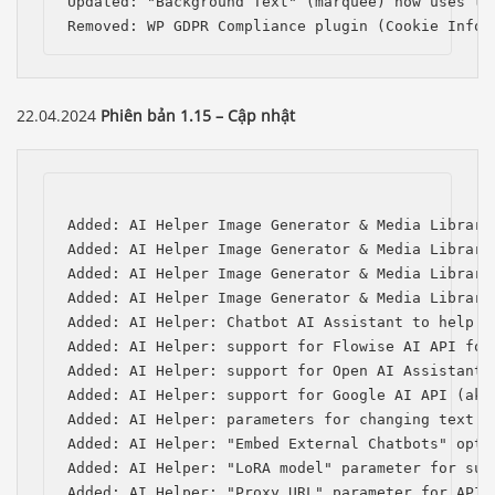
Updated: "Background Text" (marquee) now uses the
Removed: WP GDPR Compliance plugin (Cookie Infor
22.04.2024
Phiên bản 1.15 – Cập nhật
Added: AI Helper Image Generator & Media Library
Added: AI Helper Image Generator & Media Library
Added: AI Helper Image Generator & Media Library
Added: AI Helper Image Generator & Media Library
Added: AI Helper: Chatbot AI Assistant to help w
Added: AI Helper: support for Flowise AI API for 
Added: AI Helper: support for Open AI Assistants 
Added: AI Helper: support for Google AI API (aka 
Added: AI Helper: parameters for changing text a
Added: AI Helper: "Embed External Chatbots" optio
Added: AI Helper: "LoRA model" parameter for subm
Added: AI Helper: "Proxy URL" parameter for API 