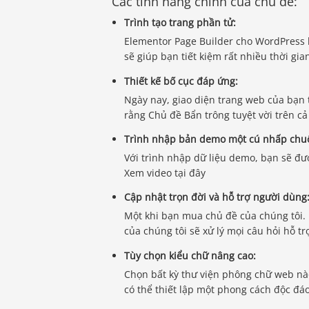
Các tính năng chính của chủ đề:
Trình tạo trang phần tử:
Elementor Page Builder cho WordPress l
sẽ giúp bạn tiết kiệm rất nhiều thời gia
Thiết kế bố cục đáp ứng:
Ngày nay, giao diện trang web của bạn t
rằng Chủ đề Bẩn trông tuyệt vời trên cả
Trình nhập bản demo một cú nhấp chuộ
Với trình nhập dữ liệu demo, bạn sẽ đượ
Xem video tại đây
Cập nhật trọn đời và hỗ trợ người dùng
Một khi bạn mua chủ đề của chúng tôi. 
của chúng tôi sẽ xử lý mọi câu hỏi hỗ t
Tùy chọn kiểu chữ nâng cao:
Chọn bất kỳ thư viện phông chữ web nà
có thể thiết lập một phong cách độc đá