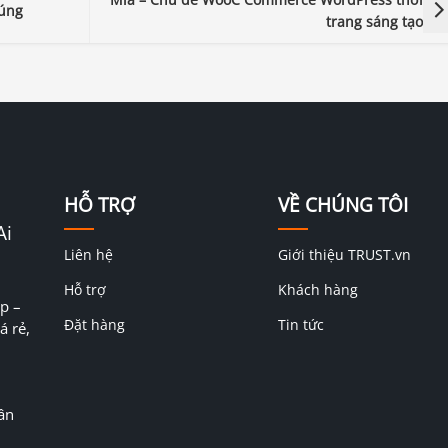
súng
trang sáng tạo
HỖ TRỢ
VỀ CHÚNG TÔI
Ai
Liên hệ
Giới thiệu TRUST.vn
Hỗ trợ
Khách hàng
p –
Đặt hàng
Tin tức
á rẻ,
ân