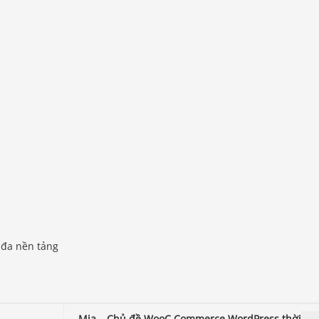
 đa nền tảng
Mia – Chủ đề WooC Commerce WordPress thời