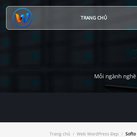
Chuyển
đến
nội
TRANG CHỦ
dung
Mỗi ngành nghề 
Trang chủ
/
Web WordPress Đẹp
/
Softo