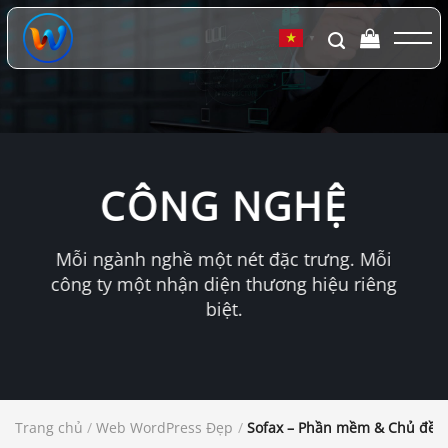
Chuyển
đến
▼
nội
dung
CÔNG NGHỆ
Mỗi ngành nghề một nét đặc trưng. Mỗi
công ty một nhận diện thương hiệu riêng
biệt.
Trang chủ
/
Web WordPress Đẹp
/
Sofax – Phần mềm & Chủ đề k