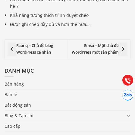
hệ 7
Khả năng tương thích trình duyệt chéo
Được ghi chép đầy đủ và hơn thế nữa….
Báo giá & Đặt hàng:
Fabriq – Chủ đề blog
Emso – Một chủ đề
0903.976.769
WordPress cá nhân
WordPress một sản phẩm
Hướng dẫn & Hỗ trợ:
DANH MỤC
(028) 22.166.144
Tư vấn
Gọi cho
Bán hàng
Hợp tác
Bán lẻ
Chát cù
Bất động sản
Blog & Tạp chí
Cao cấp