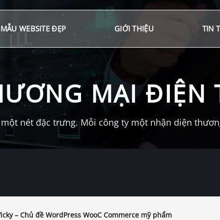
MẪU WEBSITE ĐẸP
GIỚI THIỆU
TIN 
HƯƠNG MẠI ĐIỆN 
một nét đặc trưng. Mỗi công ty một nhận diện thương 
icky – Chủ đề WordPress WooC Commerce mỹ phẩm