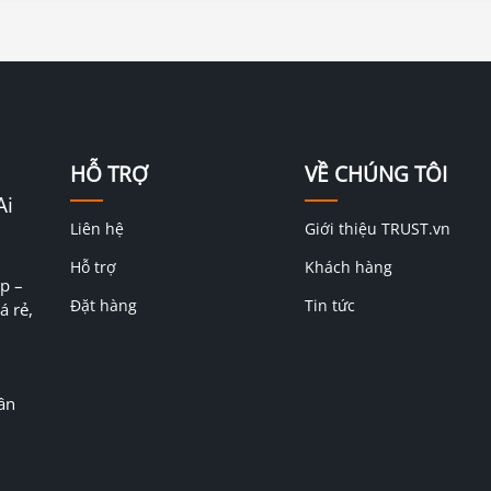
HỖ TRỢ
VỀ CHÚNG TÔI
Ai
Liên hệ
Giới thiệu TRUST.vn
Hỗ trợ
Khách hàng
p –
Đặt hàng
Tin tức
á rẻ,
ân