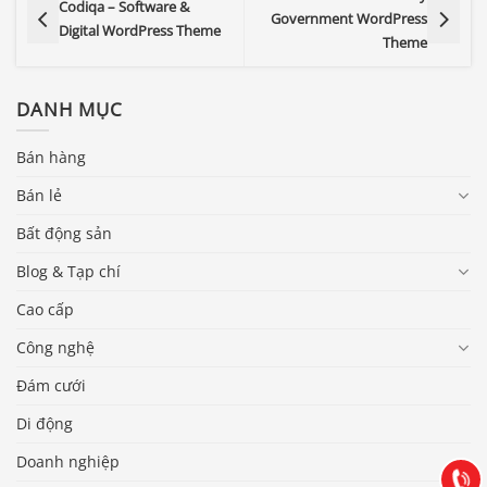
Codiqa – Software &
Government WordPress
Digital WordPress Theme
Theme
DANH MỤC
Bán hàng
Bán lẻ
Bất động sản
Blog & Tạp chí
Cao cấp
Công nghệ
Báo giá & Đặt hàng:
0903.976.769
Đám cưới
Di động
Hướng dẫn & Hỗ trợ:
(028) 22.166.144
Doanh nghiệp
Tư vấn
Gọi cho