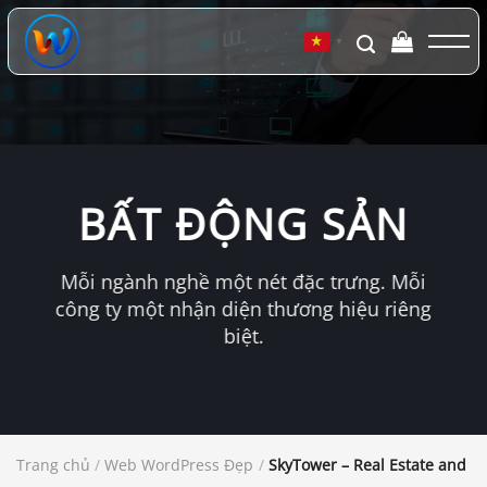
Chuyển
đến
▼
nội
dung
BẤT ĐỘNG SẢN
Mỗi ngành nghề một nét đặc trưng. Mỗi
công ty một nhận diện thương hiệu riêng
biệt.
Trang chủ
/
Web WordPress Đẹp
/
SkyTower – Real Estate and 