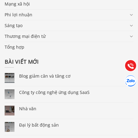
Mạng xã hội
Phi lợi nhuận
Sáng tạo
Báo giá & Đặt hàng:
0903.976.769
Thương mại điện tử
Tổng hợp
Hướng dẫn & Hỗ trợ:
(028) 22.166.144
BÀI VIẾT MỚI
Tư vấn
Gọi cho
Blog giảm cân và tăng cơ
Hợp tác
Chát cù
Công ty công nghệ ứng dụng SaaS
Nhà văn
Đại lý bất động sản