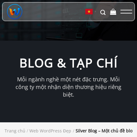
Chuyển
đến
▼
nội
dung
BLOG & TẠP CHÍ
Mỗi ngành nghề một nét đặc trưng. Mỗi
công ty một nhận diện thương hiệu riêng
biệt.
Trang chủ
/
Web WordPress Đẹp
/
Silver Blog – Một chủ đề blo