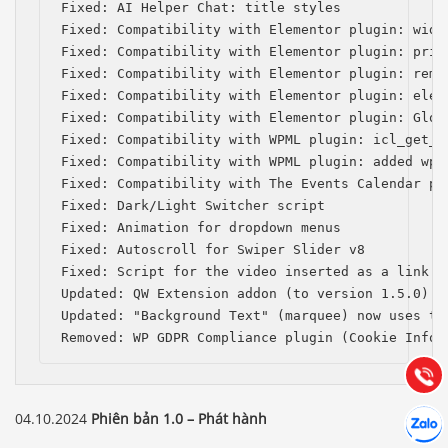
Fixed: AI Helper Chat: title styles

Fixed: Compatibility with Elementor plugin: widg
Fixed: Compatibility with Elementor plugin: prio
Fixed: Compatibility with Elementor plugin: remo
Fixed: Compatibility with Elementor plugin: elem
Fixed: Compatibility with Elementor plugin: Globa
Fixed: Compatibility with WPML plugin: icl_get_l
Fixed: Compatibility with WPML plugin: added wpml
Fixed: Compatibility with The Events Calendar pl
Fixed: Dark/Light Switcher script

Fixed: Animation for dropdown menus

Fixed: Autoscroll for Swiper Slider v8

Báo giá & Đặt hàng:
Fixed: Script for the video inserted as a link in
0903.976.769
Updated: QW Extension addon (to version 1.5.0)

Updated: "Background Text" (marquee) now uses the
Hướng dẫn & Hỗ trợ:
Removed: WP GDPR Compliance plugin (Cookie Infor
(028) 22.166.144
Tư vấn
Gọi cho
Hợp tác
04.10.2024
Phiên bản 1.0 – Phát hành
Chát cù