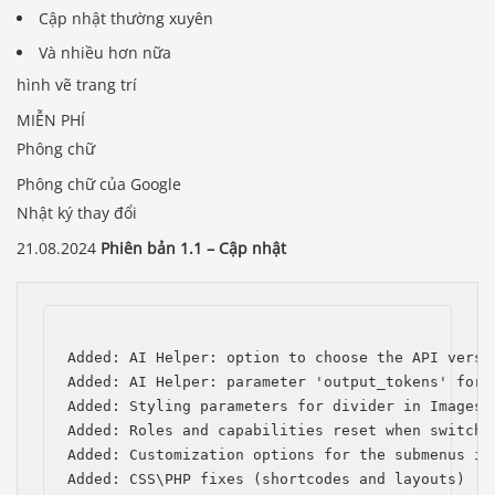
Cập nhật thường xuyên
Và nhiều hơn nữa
hình vẽ trang trí
MIỄN PHÍ
Phông chữ
Phông chữ của Google
Nhật ký thay đổi
21.08.2024
Phiên bản 1.1 – Cập nhật
Added: AI Helper: option to choose the API versio
Added: AI Helper: parameter 'output_tokens' for t
Added: Styling parameters for divider in Images C
Added: Roles and capabilities reset when switchin
Added: Customization options for the submenus in 
Added: CSS\PHP fixes (shortcodes and layouts)
