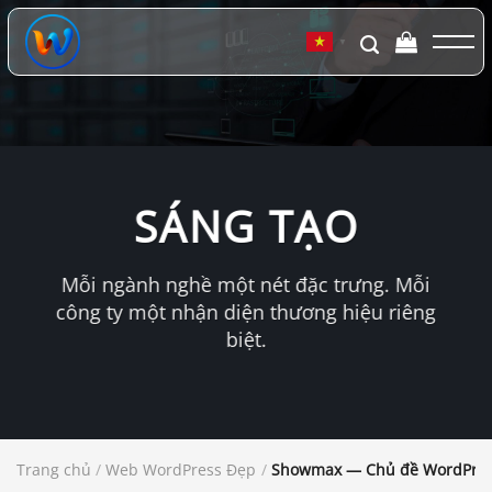
Chuyển
đến
▼
nội
dung
SÁNG TẠO
Mỗi ngành nghề một nét đặc trưng. Mỗi
công ty một nhận diện thương hiệu riêng
biệt.
Trang chủ
/
Web WordPress Đẹp
/
Showmax — Chủ đề WordPress 