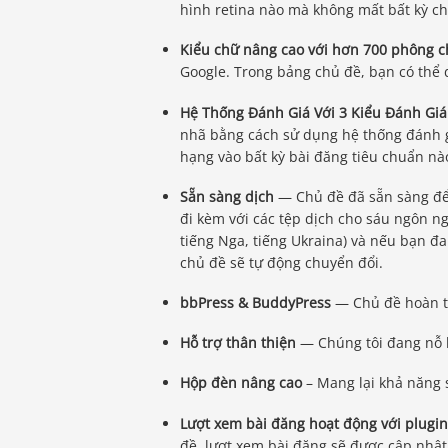
hình retina nào mà không mất bất kỳ chi
Kiểu chữ nâng cao với hơn 700 phông c
Google. Trong bảng chủ đề, bạn có thể 
Hệ Thống Đánh Giá Với 3 Kiểu Đánh Gi
nhã bằng cách sử dụng hệ thống đánh gi
hạng vào bất kỳ bài đăng tiêu chuẩn nà
Sẵn sàng dịch
— Chủ đề đã sẵn sàng để
đi kèm với các tệp dịch cho sáu ngôn ng
tiếng Nga, tiếng Ukraina) và nếu bạn 
chủ đề sẽ tự động chuyển đổi.
bbPress & BuddyPress
— Chủ đề hoàn to
Hỗ trợ thân thiện
— Chúng tôi đang nỗ l
Hộp đèn nâng cao
– Mang lại khả năng 
Lượt xem bài đăng hoạt động với plugi
đề, lượt xem bài đăng sẽ được cập nhật