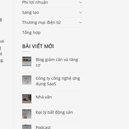
Phi lợi nhuận
Sáng tạo
ng
Thương mại điện tử
c
Tổng hợp
hai
BÀI VIẾT MỚI
g
át
Blog giảm cân và tăng
ng.
cơ
Công ty công nghệ ứng
dụng SaaS
Nhà văn
Đại lý bất động sản
Podcast