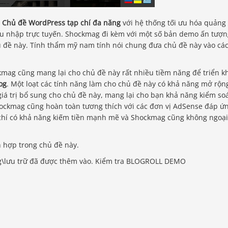
t
Chủ đề WordPress tạp chí đa năng
với hệ thống tối ưu hóa quảng
 thu nhập trực tuyến. Shockmag đi kèm với một số bản demo ấn tượ
chủ đề này. Tính thẩm mỹ nam tính nói chung đưa chủ đề này vào cá
kmag cũng mang lại cho chủ đề này rất nhiều tiềm năng để triển k
og
. Một loạt các tính năng làm cho chủ đề này có khả năng mở rộn
iá trị bổ sung cho chủ đề này, mang lại cho bạn khả năng kiểm so
Shockmag cũng hoàn toàn tương thích với các đơn vị AdSense đáp ứ
 chí có khả năng kiếm tiền mạnh mẽ và Shockmag cũng không ngoại
h hợp trong chủ đề này.
g\lưu trữ đã được thêm vào. Kiểm tra BLOGROLL DEMO