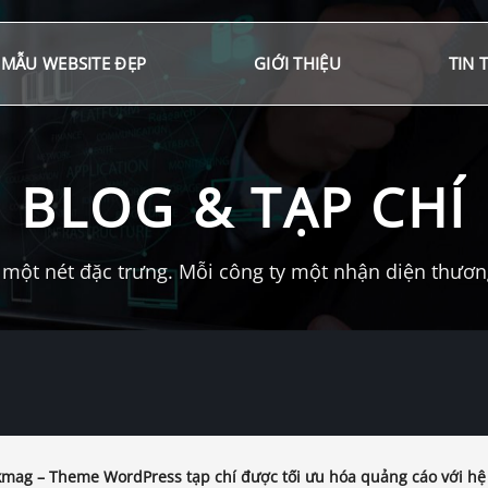
MẪU WEBSITE ĐẸP
GIỚI THIỆU
TIN 
BLOG & TẠP CHÍ
một nét đặc trưng. Mỗi công ty một nhận diện thương 
mag – Theme WordPress tạp chí được tối ưu hóa quảng cáo với hệ