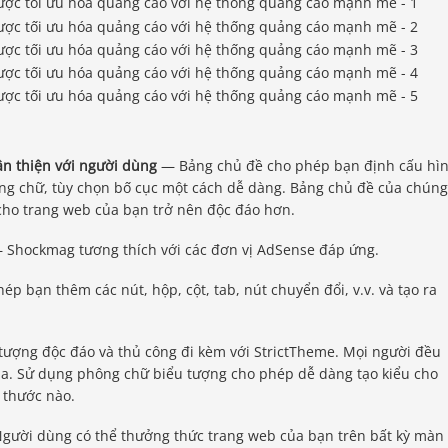
ân thiện với người dùng
— Bảng chủ đề cho phép bạn định cấu hì
hông chữ, tùy chọn bố cục một cách dễ dàng. Bảng chủ đề của chún
cho trang web của bạn trở nên độc đáo hơn.
Shockmag tương thích với các đơn vị AdSense đáp ứng.
 bạn thêm các nút, hộp, cột, tab, nút chuyển đổi, v.v. và tạo ra
ượng độc đáo và thủ công đi kèm với StrictTheme. Mọi người đều
ina. Sử dụng phông chữ biểu tượng cho phép dễ dàng tạo kiểu cho
 thước nào.
ười dùng có thể thưởng thức trang web của bạn trên bất kỳ màn