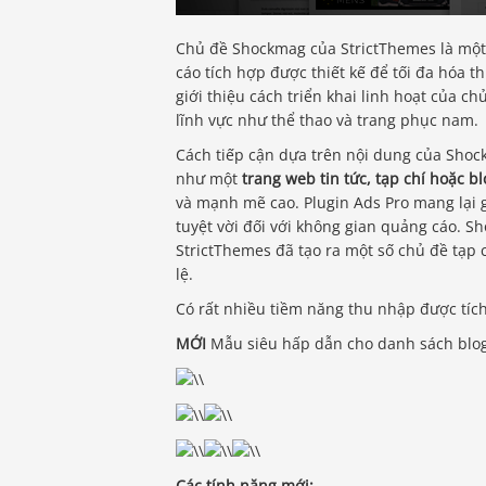
Chủ đề Shockmag của StrictThemes là mộ
cáo tích hợp được thiết kế để tối đa hóa
giới thiệu cách triển khai linh hoạt của 
lĩnh vực như thể thao và trang phục nam.
Cách tiếp cận dựa trên nội dung của Shoc
như một
trang web tin tức, tạp chí hoặc bl
và mạnh mẽ cao. Plugin Ads Pro mang lại g
tuyệt vời đối với không gian quảng cáo. 
StrictThemes đã tạo ra một số chủ đề tạp
lệ.
Có rất nhiều tiềm năng thu nhập được tíc
MỚI
Mẫu siêu hấp dẫn cho danh sách blo
Các tính năng mới: