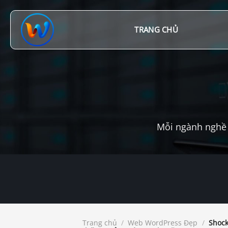
Chuyển
đến
nội
TRANG CHỦ
dung
Mỗi ngành nghề 
Trang chủ
/
Web WordPress Đẹp
/
Shock