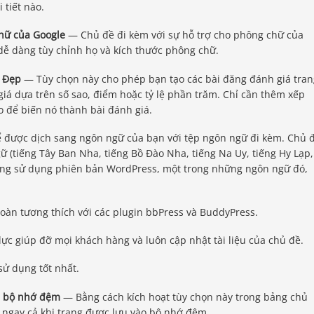
 tiết nào.
hữ của Google
— Chủ đề đi kèm với sự hỗ trợ cho phông chữ của
dễ dàng tùy chỉnh họ và kích thước phông chữ.
á Đẹp
— Tùy chọn này cho phép bạn tạo các bài đăng đánh giá tran
á dựa trên số sao, điểm hoặc tỷ lệ phần trăm. Chỉ cần thêm xếp
o để biến nó thành bài đánh giá.
 được dịch sang ngôn ngữ của bạn với tệp ngôn ngữ đi kèm. Chủ 
ữ (tiếng Tây Ban Nha, tiếng Bồ Đào Nha, tiếng Na Uy, tiếng Hy Lạp,
đang sử dụng phiên bản WordPress, một trong những ngôn ngữ đó,
àn tương thích với các plugin bbPress và BuddyPress.
ực giúp đỡ mọi khách hàng và luôn cập nhật tài liệu của chủ đề.
sử dụng tốt nhất.
n bộ nhớ đệm
— Bằng cách kích hoạt tùy chọn này trong bảng chủ
 ngay cả khi trang được lưu vào bộ nhớ đệm.