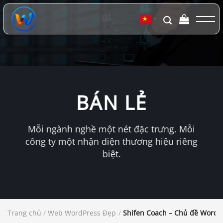
Chuyển
đến
▼
nội
dung
BÁN LẺ
Mỗi ngành nghề một nét đặc trưng. Mỗi
công ty một nhận diện thương hiệu riêng
biệt.
Trang chủ
/
Web WordPress Đẹp
/
Shifen Coach – Chủ đề WordPr