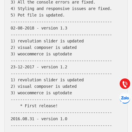
3) All the console errors are fixed.

4) Styling and responsive issues are fixed.

5) Pot file is updated.

-------------------------------------------

02-08-2018 - version 1.3

-------------------------------------------

1) revolution slider is updated

Báo giá & Đặt hàng:
2) visual composer is udated

0903.976.769
3) woocommerce is uptodate

-------------------------------------------

23-12-2017 - version 1.2

Hướng dẫn & Hỗ trợ:
-------------------------------------------

(028) 22.166.144
Tư vấn
1) revolution slider is updated

Gọi cho
2) visual composer is udated

3) woocommerce is uptodate

Hợp tác
Chát cù
-------------------------------------------

    * First release!

-------------------------------------------

2016.08.31 - version 1.0

-------------------------------------------
