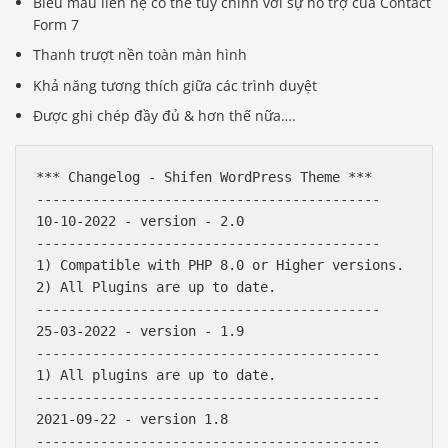
Biểu mẫu liên hệ có thể tùy chỉnh với sự hỗ trợ của Contact
Form 7
Thanh trượt nền toàn màn hình
Khả năng tương thích giữa các trình duyệt
Được ghi chép đầy đủ & hơn thế nữa….
*** Changelog - Shifen WordPress Theme ***

-------------------------------------------

10-10-2022 - version - 2.0

-------------------------------------------

1) Compatible with PHP 8.0 or Higher versions.

2) All Plugins are up to date.

-------------------------------------------

25-03-2022 - version - 1.9

-------------------------------------------

1) All plugins are up to date.

-------------------------------------------

2021-09-22 - version 1.8

-------------------------------------------
