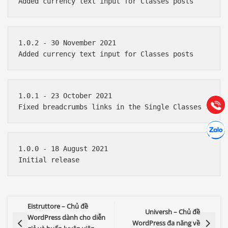
Báo giá & Đặt hàng:
1.0.2 - 30 November 2021

0903.976.769
Hướng dẫn & Hỗ trợ:
(028) 22.166.144
1.0.1 - 23 October 2021

Tư vấn
Gọi cho
Hợp tác
Chát cù
1.0.0 - 18 August 2021

Eistruttore – Chủ đề
Universh – Chủ đề
WordPress dành cho diễn
WordPress đa năng về