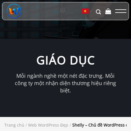
Chuyển
đến
▼
nội
dung
GIÁO DỤC
Mỗi ngành nghề một nét đặc trưng. Mỗi
công ty một nhận diện thương hiệu riêng
biệt.
Trang chủ
/
Web WordPress Đẹp
/
Shelly – Chủ đề WordPress ch