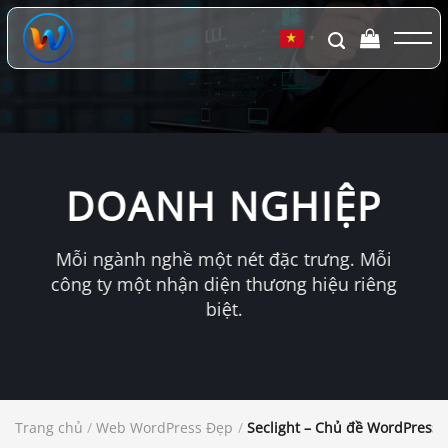
Chuyển
đến
▼
nội
dung
DOANH NGHIỆP
Mỗi ngành nghề một nét đặc trưng. Mỗi
công ty một nhận diện thương hiệu riêng
biệt.
Trang chủ
/
Web WordPress Đẹp
/
Seclight – Chủ đề WordPress v