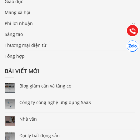
0903.976.769
Giáo dục
Mạng xã hội
Hướng dẫn & Hỗ trợ:
Phi lợi nhuận
(028) 22.166.144
Tư vấn
Gọi cho
Sáng tạo
Hợp tác
Thương mại điện tử
Chát cù
Tổng hợp
BÀI VIẾT MỚI
Blog giảm cân và tăng cơ
Công ty công nghệ ứng dụng SaaS
Nhà văn
Đại lý bất động sản