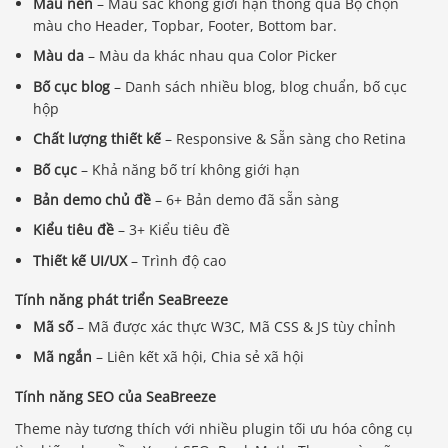
Màu nền
– Màu sắc không giới hạn thông qua Bộ chọn
màu cho Header, Topbar, Footer, Bottom bar.
Màu da
– Màu da khác nhau qua Color Picker
Bố cục blog
– Danh sách nhiều blog, blog chuẩn, bố cục
hộp
Chất lượng thiết kế
– Responsive & Sẵn sàng cho Retina
Bố cục
– Khả năng bố trí không giới hạn
Bản demo chủ đề
– 6+ Bản demo đã sẵn sàng
Kiểu tiêu đề
– 3+ Kiểu tiêu đề
Thiết kế UI/UX
– Trình độ cao
Tính năng phát triển SeaBreeze
Mã số
– Mã được xác thực W3C, Mã CSS & JS tùy chỉnh
Mã ngắn
– Liên kết xã hội, Chia sẻ xã hội
Tính năng SEO của SeaBreeze
Theme này tương thích với nhiều plugin tối ưu hóa công cụ