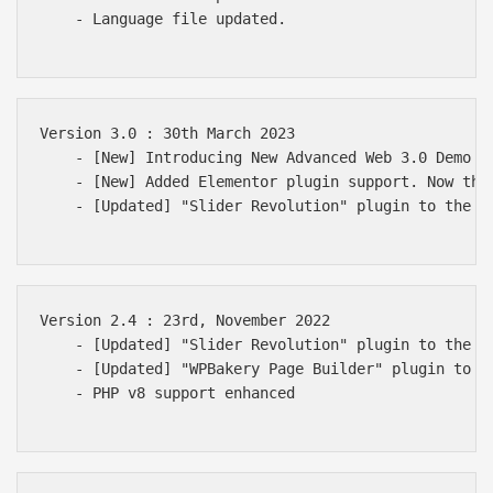
    - Language file updated.

Version 3.0 : 30th March 2023

    - [New] Introducing New Advanced Web 3.0 Demo fo
    - [New] Added Elementor plugin support. Now the
    - [Updated] "Slider Revolution" plugin to the la
Version 2.4 : 23rd, November 2022

    - [Updated] "Slider Revolution" plugin to the la
    - [Updated] "WPBakery Page Builder" plugin to th
    - PHP v8 support enhanced
