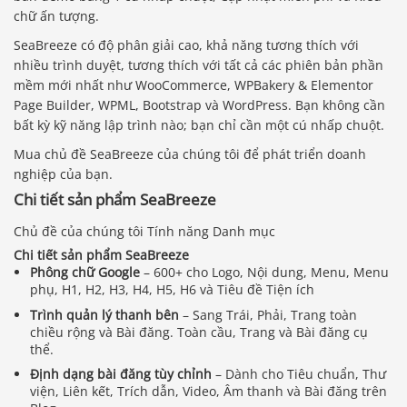
chữ ấn tượng.
SeaBreeze có độ phân giải cao, khả năng tương thích với
nhiều trình duyệt, tương thích với tất cả các phiên bản phần
mềm mới nhất như WooCommerce, WPBakery & Elementor
Page Builder, WPML, Bootstrap và WordPress. Bạn không cần
bất kỳ kỹ năng lập trình nào; bạn chỉ cần một cú nhấp chuột.
Mua chủ đề SeaBreeze của chúng tôi để phát triển doanh
nghiệp của bạn.
Chi tiết sản phẩm SeaBreeze
Chủ đề của chúng tôi Tính năng Danh mục
Chi tiết sản phẩm SeaBreeze
Phông chữ Google
– 600+ cho Logo, Nội dung, Menu, Menu
phụ, H1, H2, H3, H4, H5, H6 và Tiêu đề Tiện ích
Trình quản lý thanh bên
– Sang Trái, Phải, Trang toàn
chiều rộng và Bài đăng. Toàn cầu, Trang và Bài đăng cụ
thể.
Định dạng bài đăng tùy chỉnh
– Dành cho Tiêu chuẩn, Thư
viện, Liên kết, Trích dẫn, Video, Âm thanh và Bài đăng trên