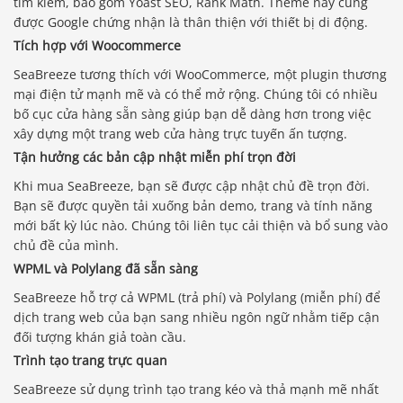
tìm kiếm, bao gồm Yoast SEO, Rank Math. Theme này cũng
được Google chứng nhận là thân thiện với thiết bị di động.
Tích hợp với Woocommerce
SeaBreeze tương thích với WooCommerce, một plugin thương
mại điện tử mạnh mẽ và có thể mở rộng. Chúng tôi có nhiều
bố cục cửa hàng sẵn sàng giúp bạn dễ dàng hơn trong việc
xây dựng một trang web cửa hàng trực tuyến ấn tượng.
Tận hưởng các bản cập nhật miễn phí trọn đời
Khi mua SeaBreeze, bạn sẽ được cập nhật chủ đề trọn đời.
Bạn sẽ được quyền tải xuống bản demo, trang và tính năng
mới bất kỳ lúc nào. Chúng tôi liên tục cải thiện và bổ sung vào
chủ đề của mình.
WPML và Polylang đã sẵn sàng
SeaBreeze hỗ trợ cả WPML (trả phí) và Polylang (miễn phí) để
dịch trang web của bạn sang nhiều ngôn ngữ nhằm tiếp cận
đối tượng khán giả toàn cầu.
Trình tạo trang trực quan
SeaBreeze sử dụng trình tạo trang kéo và thả mạnh mẽ nhất