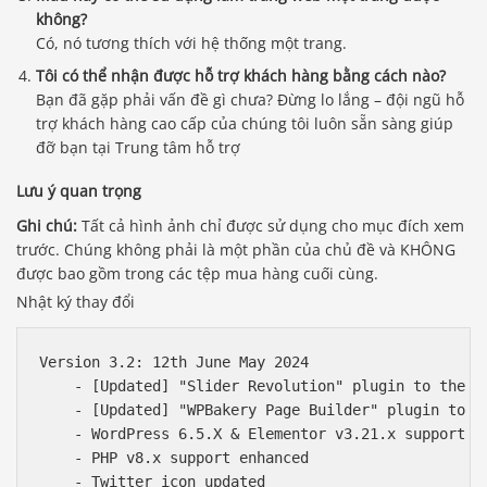
không?
Có, nó tương thích với hệ thống một trang.
Tôi có thể nhận được hỗ trợ khách hàng bằng cách nào?
Bạn đã gặp phải vấn đề gì chưa? Đừng lo lắng – đội ngũ hỗ
trợ khách hàng cao cấp của chúng tôi luôn sẵn sàng giúp
đỡ bạn tại Trung tâm hỗ trợ
Lưu ý quan trọng
Ghi chú:
Tất cả hình ảnh chỉ được sử dụng cho mục đích xem
trước. Chúng không phải là một phần của chủ đề và KHÔNG
được bao gồm trong các tệp mua hàng cuối cùng.
Nhật ký thay đổi
Version 3.2: 12th June May 2024 

    - [Updated] "Slider Revolution" plugin to the la
    - [Updated] "WPBakery Page Builder" plugin to th
    - WordPress 6.5.X & Elementor v3.21.x support en
    - PHP v8.x support enhanced

    - Twitter icon updated  
