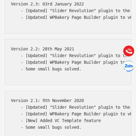
Version 2.3: 03rd January 2022

    - [Updated] "Slider Revolution" plugin to the la
Báo giá & Đặt hàng:
    - [Updated] WPBakery Page Builder plugin to v6.8
0903.976.769
Hướng dẫn & Hỗ trợ:
(028) 22.166.144
Tư vấn
Version 2.2: 28th May 2021

Gọi cho
    - [Updated] "Slider Revolution" plugin to the la
Hợp tác
    - [Updated] WPBakery Page Builder plugin to v6.4
Chát cù
    - Some small bugs solved.

Version 2.1: 9th November 2020

    - [Updated] "Slider Revolution" plugin to the la
    - [Updated] WPBakery Page Builder plugin to v6.4
    - [New] Added VC Template feature

    - Some small bugs solved.
