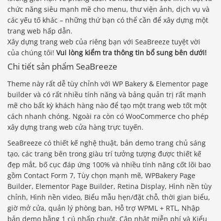
chức năng siêu mạnh mẽ cho menu, thư viện ảnh, dịch vụ và
các yếu tố khác – những thứ bạn có thể cần để xây dựng một
trang web hấp dẫn.
Xây dựng trang web của riêng bạn với SeaBreeze tuyệt vời
của chúng tôi!
Vui lòng kiểm tra thông tin bổ sung bên dưới!
Chi tiết sản phẩm SeaBreeze
Theme này rất dễ tùy chỉnh với WP Bakery & Elementor page
builder và có rất nhiều tính năng và bảng quản trị rất mạnh
mẽ cho bất kỳ khách hàng nào để tạo một trang web tốt một
cách nhanh chóng. Ngoài ra còn có WooCommerce cho phép
xây dựng trang web cửa hàng trực tuyến.
SeaBreeze có thiết kế nghệ thuật, bản demo trang chủ sáng
tạo, các trang bên trong giàu trí tưởng tượng được thiết kế
đẹp mắt, bố cục đáp ứng 100% và nhiều tính năng cốt lõi bao
gồm Contact Form 7, Tùy chọn mạnh mẽ, WPBakery Page
Builder, Elementor Page Builder, Retina Display, Hình nền tùy
chỉnh, Hình nền video, Biểu mẫu hẹn/đặt chỗ, thời gian biểu,
giờ mở cửa, quản lý phòng ban, Hỗ trợ WPML + RTL, Nhập
bản demo bằng 1 cú nhấp chuột, Cập nhật miễn phí và Kiểu