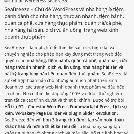
SeaBreeze – Chủ đề WordPress về nhà hàng & tiệm
bánh dành cho nhà hàng, thức ăn nhanh, tiệm bánh,
quán cà phê, cửa hàng thực phẩm, quán trà/cà phê,
nhà hàng hải sản, dịch vụ ăn uống, trang web kinh
doanh thực phẩm
SeaBreeze – là một chủ đề thiết kế sạch sẽ, hiện đại và
chuyên nghiệp cho phép bạn xây dựng một trang web độc
quyền cho
nhà hàng, tiệm bánh, quán cà phê, quán bar, cửa
hàng thức ăn nhanh, dịch vụ ăn uống, nhà hàng hải sản và
bất kỳ trang blog nào liên quan đến thực phẩm
. SeaBreeze là
sự kết hợp hoàn hảo cho những ai muốn phát triển kinh
doanh với các trang web kinh doanh thực phẩm và đầu bếp
cá nhân. Nó có thiết kế đáp ứng 100% và được thử nghiệm
trên tất cả các trình duyệt và thiết bị chính. Được hỗ trợ bởi
Hỗ trợ RTL, Codestar WordPress Framework, bbPress, Lịch sự
kiện, WPBakery Page Builder và plugin Slider Revolution.
SeaBreeze đến
với hơn 3 trang chủ được tạo sẵn hoàn toàn
khác nhau và hơn 5 thiết kế Tiêu đề
có khả năng sáng tạo
không giới hạn về phong cách và màu sắc, bố cục linh hoạt và