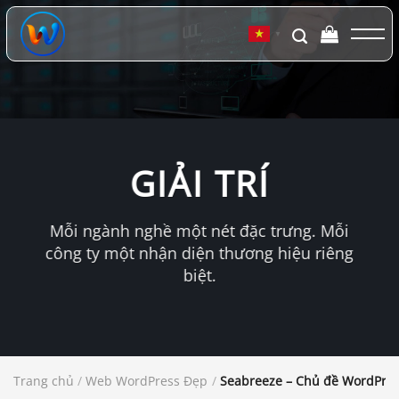
Chuyển
đến
▼
nội
dung
GIẢI TRÍ
Mỗi ngành nghề một nét đặc trưng. Mỗi
công ty một nhận diện thương hiệu riêng
biệt.
Trang chủ
/
Web WordPress Đẹp
/
Seabreeze – Chủ đề WordPres