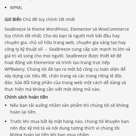
WPML
Gió Biển
Chủ đề tùy chỉnh tốt nhất
SeaBreeze là theme WordPress, Elementor và WooCommerce
tùy chỉnh tốt nhất. Cho dù bạn là người mới bắt đầu hay
chuyên gia, chủ sở hữu trang web, chuyên gia sáng tạo hay
công ty kỹ thuật số － SeaBreeze cung cấp sức mạnh to lớn và
giá trị vô song cho mọi người. SeaBreeze được thiết kế để
hoạt động với Elementor và trình tạo trang trực tiếp
WPBakery. Chúng tôi đã tạo ra một bộ công cụ toàn diện để
xây dựng các tiêu đề, chân trang và các trang riêng lẻ độc
đáo. Sửa đổi từng phần của trang web một cách dễ dàng và
thực hiện mà không cần viết một dòng mã nào.
Chính sách hoàn tiền
Nếu bạn tải xuống nhầm sản phẩm thì chúng tôi sẽ không
hoàn lại tiền.
Trước khi mua bất kỳ mặt hàng nào, chúng tôi khuyên bạn
nên đọc kỹ mô tả và nội dung tương thích vì chúng tôi
không hoàn lại tiền khi bạn mua nhầm