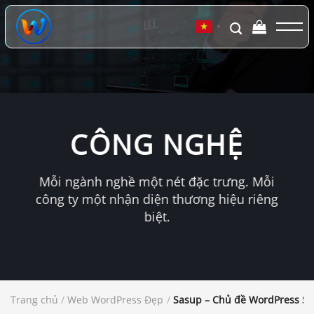
Chuyển
đến
▼
nội
dung
CÔNG NGHỆ
Mỗi ngành nghề một nét đặc trưng. Mỗi
công ty một nhận diện thương hiệu riêng
biệt.
Trang chủ
/
Web WordPress Đẹp
/
Sasup – Chủ đề WordPress Sa