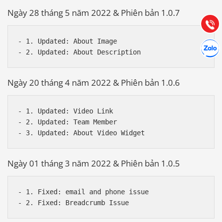
Hướng dẫn & Hỗ trợ:
Ngày 28 tháng 5 năm 2022 & Phiên bản 1.0.7
(028) 22.166.144
Tư vấn
Gọi cho
- 1. Updated: About Image

Hợp tác
Chát cù
Ngày 20 tháng 4 năm 2022 & Phiên bản 1.0.6
- 1. Updated: Video Link

- 2. Updated: Team Member

Ngày 01 tháng 3 năm 2022 & Phiên bản 1.0.5
- 1. Fixed: email and phone issue
