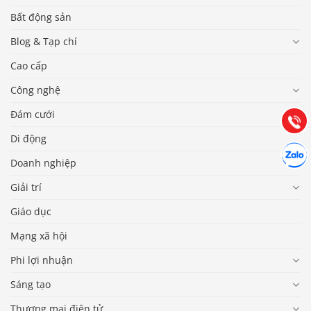
Bất động sản
Báo giá & Đặt hàng:
Blog & Tạp chí
0903.976.769
Cao cấp
Công nghệ
Hướng dẫn & Hỗ trợ:
(028) 22.166.144
Tư vấn
Đám cưới
Gọi cho
Di động
Hợp tác
Chát cù
Doanh nghiệp
Giải trí
Giáo dục
Mạng xã hội
Phi lợi nhuận
Sáng tạo
Thương mại điện tử