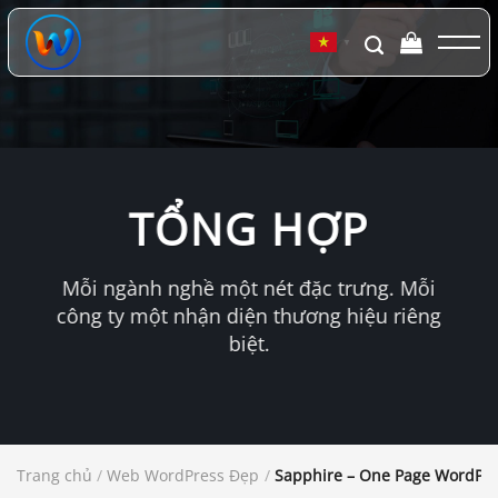
Chuyển
đến
▼
nội
dung
TỔNG HỢP
Mỗi ngành nghề một nét đặc trưng. Mỗi
công ty một nhận diện thương hiệu riêng
biệt.
Trang chủ
/
Web WordPress Đẹp
/
Sapphire – One Page WordPre