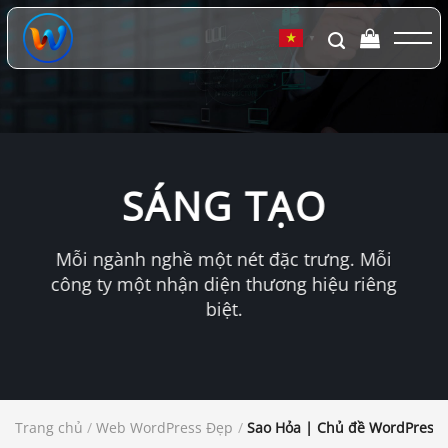
Chuyển
đến
▼
nội
dung
SÁNG TẠO
Mỗi ngành nghề một nét đặc trưng. Mỗi
công ty một nhận diện thương hiệu riêng
biệt.
Trang chủ
/
Web WordPress Đẹp
/
Sao Hỏa | Chủ đề WordPress 