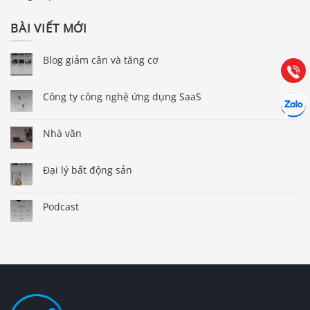
0903.976.769
BÀI VIẾT MỚI
Hướng dẫn & Hỗ trợ:
(028) 22.166.144
Blog giảm cân và tăng cơ
Tư vấn
Gọi cho
Hợp tác
Công ty công nghệ ứng dụng SaaS
Chát cù
Nhà văn
Đại lý bất động sản
Podcast