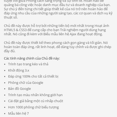
tuyệt vời giữa Phong cách sang trọng và Sự tinh tế. Hoàn hảo để
quảng bá công việc hoặc danh mục đầu tư và doanh nghiệp của bạn.
Sự chú ý đến từng chi tiết giúp thiết kế của nó trở nên hoàn hảo để
đáp ứng nhu cầu của những người sáng tạo, các cơ quan và dịch vụ kỹ
thuật số.
Chủ đề này được hỗ trợ bởi những tiến bộ mới nhất trong Hoạt ảnh
HTML5 & CSS3 để cung cấp cho bạn Trải nghiệm người dùng hạng
nhất. Nó cũng đi kèm với Biểu mẫu liên hệ Ajax đang hoạt động.
Chủ đề này được thiết kế theo phong cách gọn gàng và tối giản. Nó
hoàn toàn đáp ứng, rất linh hoạt, dễ dàng tùy chỉnh và được ghi chép
đầy đủ.
Các tính năng chính của Chủ đề này:
Trình tạo trang kéo và thả
Khởi động 3.x
Đáp ứng 100% cho tất cả thiết bị
Phông chữ của Google
Bản đồ Google
Trình tạo màu nhấn không giới hạn
Cài đặt giả bằng một cú nhấp chuột
Hơn 1000 phông chữ biểu tượng
Mẫu liên hệ 7