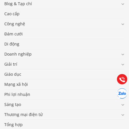
Blog & Tạp chí
Cao cấp
Công nghệ
Đám cưới
Di động
Báo giá & Đặt hàng:
0903.976.769
Doanh nghiệp
Giải trí
Hướng dẫn & Hỗ trợ:
(028) 22.166.144
Giáo dục
Tư vấn
Gọi cho
Mạng xã hội
Hợp tác
Chát cù
Phi lợi nhuận
Sáng tạo
Thương mại điện tử
Tổng hợp