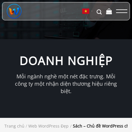
Chuyển
đến
▼
nội
dung
DOANH NGHIỆP
Mỗi ngành nghề một nét đặc trưng. Mỗi
công ty một nhận diện thương hiệu riêng
biệt.
Trang chủ
/
Web WordPress Đẹp
/
Sách – Chủ đề WordPress cho 