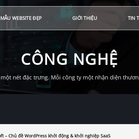
MẪU WEBSITE ĐẸP
GIỚI THIỆU
TIN 
CÔNG NGHỆ
một nét đặc trưng. Mỗi công ty một nhận diện thương 
ft – Chủ đề WordPress khởi động & khởi nghiệp SaaS