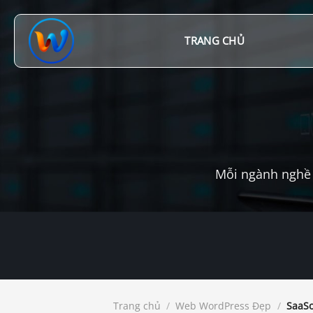
Chuyển
đến
nội
TRANG CHỦ
dung
Mỗi ngành nghề 
Trang chủ
/
Web WordPress Đẹp
/
SaaSo