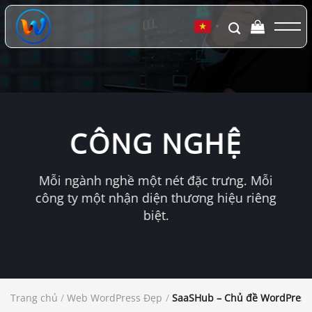
Chuyển
đến
▼
nội
dung
CÔNG NGHỆ
Mỗi ngành nghề một nét đặc trưng. Mỗi
công ty một nhận diện thương hiệu riêng
biệt.
Trang chủ
/
Web WordPress Đẹp
/
SaaSHub – Chủ đề WordPress 