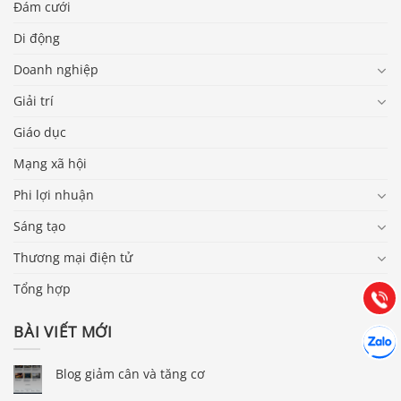
Đám cưới
Di động
Doanh nghiệp
Giải trí
Giáo dục
Mạng xã hội
Báo giá & Đặt hàng:
Phi lợi nhuận
0903.976.769
Sáng tạo
Thương mại điện tử
Hướng dẫn & Hỗ trợ:
(028) 22.166.144
Tư vấn
Tổng hợp
Gọi cho
BÀI VIẾT MỚI
Hợp tác
Chát cù
Blog giảm cân và tăng cơ