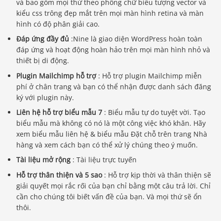
và bao gồm mọi thứ theo phông chữ biểu tượng vector và
kiểu css trông đẹp mắt trên mọi màn hình retina và màn
hình có độ phân giải cao.
Đáp ứng đầy đủ
:Nine là giao diện WordPress hoàn toàn
đáp ứng và hoạt động hoàn hảo trên mọi màn hình nhỏ và
thiết bị di động.
Plugin Mailchimp hỗ trợ
: Hỗ trợ plugin Mailchimp miễn
phí ở chân trang và bạn có thể nhận được danh sách đăng
ký với plugin này.
Liên hệ hỗ trợ biểu mẫu 7
: Biểu mẫu tự do tuyệt vời. Tạo
biểu mẫu mà không có nó là một công việc khó khăn. Hãy
xem biểu mẫu liên hệ & biểu mẫu Đặt chỗ trên trang Nhà
hàng và xem cách bạn có thể xử lý chúng theo ý muốn.
Tài liệu mở rộng
: Tài liệu trực tuyến
Hỗ trợ thân thiện và 5 sao
: Hỗ trợ kịp thời và thân thiện sẽ
giải quyết mọi rắc rối của bạn chỉ bằng một câu trả lời. Chỉ
cần cho chúng tôi biết vấn đề của bạn. Và mọi thứ sẽ ổn
thôi.