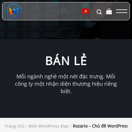
Chuyển
đến
▼
nội
dung
BÁN LẺ
Mỗi ngành nghề một nét đặc trưng. Mỗi
công ty một nhận diện thương hiệu riêng
biệt.
Trang chủ
/
Web WordPress Đẹp
/
Rozario – Chủ đề WordPress 