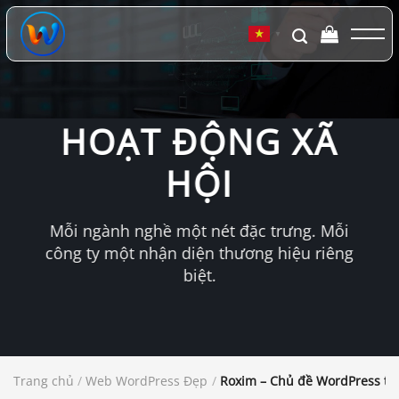
Chuyển
đến
▼
nội
dung
HOẠT ĐỘNG XÃ
HỘI
Mỗi ngành nghề một nét đặc trưng. Mỗi
công ty một nhận diện thương hiệu riêng
biệt.
Trang chủ
/
Web WordPress Đẹp
/
Roxim – Chủ đề WordPress tư