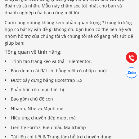
đoàn và cá nhân. Mẫu này chăm sóc tốt nhất cho bạn và
doanh nghiệp của bạn cùng một lúc.
Báo giá & Đặt hàng:
Cuối cùng nhưng không kém phần quan trọng ? trong trường
0903.976.769
hợp có bất kỳ vấn đề gì không ổn, bạn luôn có thể liên hệ với
nhóm hỗ trợ của chúng tôi và chúng tôi sẽ cố gắng hết sức để
giúp bạn!
Hướng dẫn & Hỗ trợ:
(028) 22.166.144
Tổng quan về tính năng:
Tư vấn
Gọi cho
Trình tạo trang kéo và thả – Elementor.
Hợp tác
Bản demo cài đặt chỉ bằng một cú nhấp chuột.
Chát cù
Được xây dựng bằng Bootstrap 5.x
Phản hồi trên mọi thiết bị
Bao gồm chủ đề con
Nhanh, Nhẹ và Mạnh mẽ
Hiệu ứng chuyển tiếp mượt mà
Liên hệ Form7, Biểu mẫu Mailchimp
Tài liệu chi tiết & Trung tâm hỗ trợ chuyên dụng