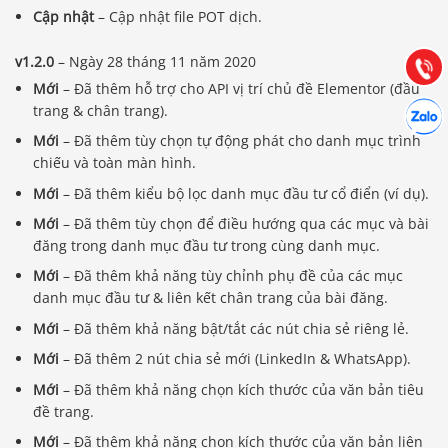
Cập nhật
– Cập nhật file POT dịch.
Hướng dẫn & Hỗ trợ:
(028) 22.166.144
Tư vấn
v1.2.0
– Ngày 28 tháng 11 năm 2020
Gọi cho
Mới
– Đã thêm hỗ trợ cho API vị trí chủ đề Elementor (đầu
Hợp tác
trang & chân trang).
Chát cù
Mới
– Đã thêm tùy chọn tự động phát cho danh mục trình
chiếu và toàn màn hình.
Mới
– Đã thêm kiểu bộ lọc danh mục đầu tư cổ điển (ví dụ).
Mới
– Đã thêm tùy chọn để điều hướng qua các mục và bài
đăng trong danh mục đầu tư trong cùng danh mục.
Mới
– Đã thêm khả năng tùy chỉnh phụ đề của các mục
danh mục đầu tư & liên kết chân trang của bài đăng.
Mới
– Đã thêm khả năng bật/tắt các nút chia sẻ riêng lẻ.
Mới
– Đã thêm 2 nút chia sẻ mới (LinkedIn & WhatsApp).
Mới
– Đã thêm khả năng chọn kích thước của văn bản tiêu
đề trang.
Mới
– Đã thêm khả năng chọn kích thước của văn bản liên