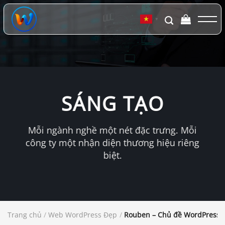
Chuyển
đến
▼
nội
dung
SÁNG TẠO
Mỗi ngành nghề một nét đặc trưng. Mỗi
công ty một nhận diện thương hiệu riêng
biệt.
Trang chủ
/
Web WordPress Đẹp
/
Rouben – Chủ đề WordPress v