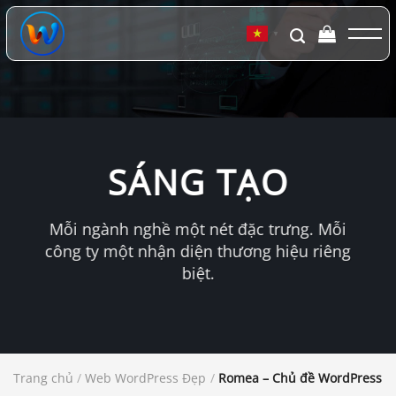
Chuyển
đến
▼
nội
dung
SÁNG TẠO
Mỗi ngành nghề một nét đặc trưng. Mỗi
công ty một nhận diện thương hiệu riêng
biệt.
Trang chủ
/
Web WordPress Đẹp
/
Romea – Chủ đề WordPress d