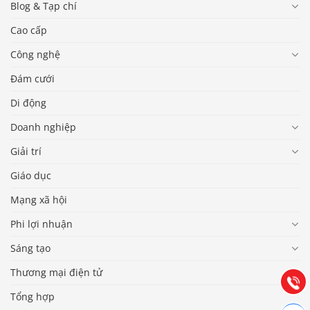
Blog & Tạp chí
Cao cấp
Công nghệ
Đám cưới
Di động
Doanh nghiệp
Giải trí
Giáo dục
Báo giá & Đặt hàng:
Mạng xã hội
0903.976.769
Phi lợi nhuận
Sáng tạo
Hướng dẫn & Hỗ trợ:
(028) 22.166.144
Thương mại điện tử
Tư vấn
Gọi cho
Tổng hợp
Hợp tác