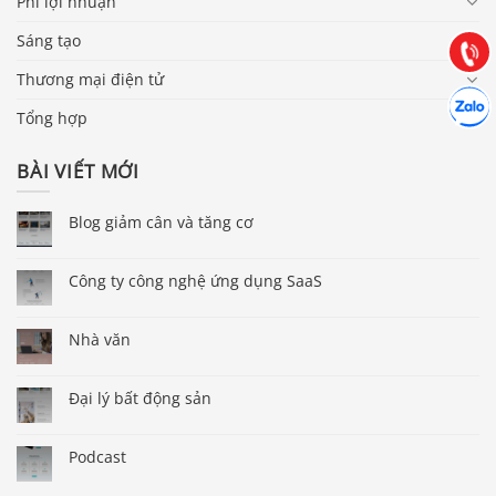
Phi lợi nhuận
Hướng dẫn & Hỗ trợ:
(028) 22.166.144
Tư vấn
Sáng tạo
Gọi cho
Thương mại điện tử
Hợp tác
Chát cù
Tổng hợp
BÀI VIẾT MỚI
Blog giảm cân và tăng cơ
Công ty công nghệ ứng dụng SaaS
Nhà văn
Đại lý bất động sản
Podcast