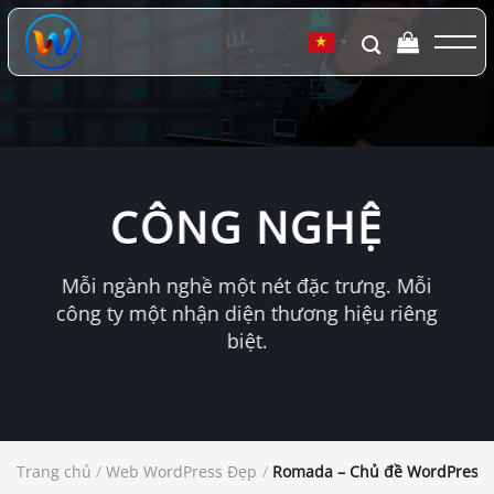
Chuyển
đến
▼
nội
dung
CÔNG NGHỆ
Mỗi ngành nghề một nét đặc trưng. Mỗi
công ty một nhận diện thương hiệu riêng
biệt.
Trang chủ
/
Web WordPress Đẹp
/
Romada – Chủ đề WordPress 