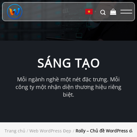
Chuyển
đến
▼
nội
dung
SÁNG TẠO
Mỗi ngành nghề một nét đặc trưng. Mỗi
công ty một nhận diện thương hiệu riêng
biệt.
Trang chủ
/
Web WordPress Đẹp
/
Rolly – Chủ đề WordPress dan