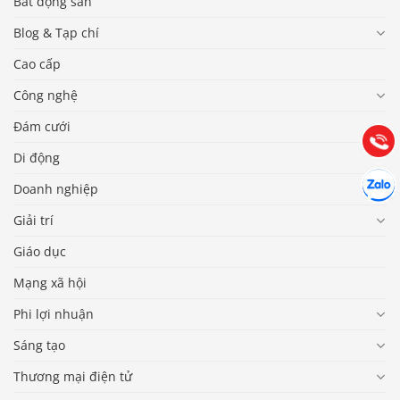
Bất động sản
Blog & Tạp chí
Báo giá & Đặt hàng:
0903.976.769
Cao cấp
Công nghệ
Hướng dẫn & Hỗ trợ:
(028) 22.166.144
Đám cưới
Tư vấn
Gọi cho
Di động
Hợp tác
Chát cù
Doanh nghiệp
Giải trí
Giáo dục
Mạng xã hội
Phi lợi nhuận
Sáng tạo
Thương mại điện tử