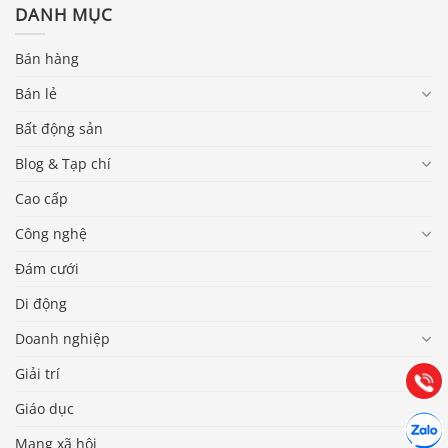
DANH MỤC
Bán hàng
Bán lẻ
Bất động sản
Blog & Tạp chí
Cao cấp
Công nghệ
Báo giá & Đặt hàng:
Đám cưới
0903.976.769
Di động
Hướng dẫn & Hỗ trợ:
Doanh nghiệp
(028) 22.166.144
Tư vấn
Giải trí
Gọi cho
Giáo dục
Hợp tác
Chát cù
Mạng xã hội