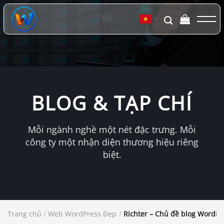
Chuyển
đến
▼
nội
dung
BLOG & TẠP CHÍ
Mỗi ngành nghề một nét đặc trưng. Mỗi
công ty một nhận diện thương hiệu riêng
biệt.
Trang chủ
/
Web WordPress Đẹp
/
Richter – Chủ đề blog WordPr