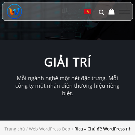
Chuyển
đến
▼
nội
dung
GIẢI TRÍ
Mỗi ngành nghề một nét đặc trưng. Mỗi
công ty một nhận diện thương hiệu riêng
biệt.
Trang chủ
/
Web WordPress Đẹp
/
Rica – Chủ đề WordPress nhà