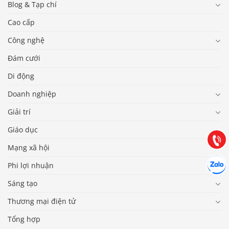
Blog & Tạp chí
Cao cấp
Công nghệ
Đám cưới
Di động
Báo giá & Đặt hàng:
0903.976.769
Doanh nghiệp
Giải trí
Hướng dẫn & Hỗ trợ:
(028) 22.166.144
Giáo dục
Tư vấn
Gọi cho
Mạng xã hội
Hợp tác
Chát cù
Phi lợi nhuận
Sáng tạo
Thương mại điện tử
Tổng hợp