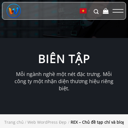
Chuyển
đến
▼
nội
dung
BIÊN TẬP
Mỗi ngành nghề một nét đặc trưng. Mỗi
công ty một nhận diện thương hiệu riêng
biệt.
Trang chủ
/
Web WordPress Đẹp
/
REX – Chủ đề tạp chí và blog