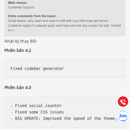
Nhật ký thay đổi:
Phiên bản 4.2
Báo giá & Đặt hàng:
0903.976.769
Phiên bản 4.0
Hướng dẫn & Hỗ trợ:
(028) 22.166.144
Tư vấn
Gọi cho
- Fixed social counter

- Fixed some CSS issues

Hợp tác
Chát cù