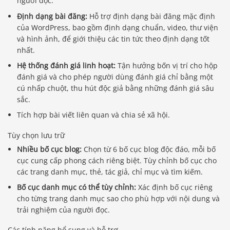
người đọc.
Định dạng bài đăng:
Hỗ trợ định dạng bài đăng mặc định
của WordPress, bao gồm định dạng chuẩn, video, thư viện
và hình ảnh, để giới thiệu các tin tức theo định dạng tốt
nhất.
Hệ thống đánh giá linh hoạt:
Tận hưởng bốn vị trí cho hộp
đánh giá và cho phép người dùng đánh giá chỉ bằng một
cú nhấp chuột, thu hút độc giả bằng những đánh giá sâu
sắc.
Tích hợp bài viết liên quan và chia sẻ xã hội.
Tùy chọn lưu trữ
Nhiều bố cục blog:
Chọn từ 6 bố cục blog độc đáo, mỗi bố
cục cung cấp phong cách riêng biệt. Tùy chỉnh bố cục cho
các trang danh mục, thẻ, tác giả, chỉ mục và tìm kiếm.
Bố cục danh mục có thể tùy chỉnh:
Xác định bố cục riêng
cho từng trang danh mục sao cho phù hợp với nội dung và
trải nghiệm của người đọc.
Các tính năng bổ sung và hỗ trợ