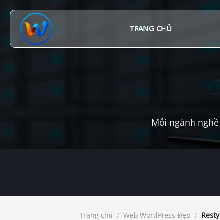
Chuyển
đến
nội
TRANG CHỦ
dung
Mỗi ngành nghề 
Trang chủ
/
Web WordPress Đẹp
/
Resty