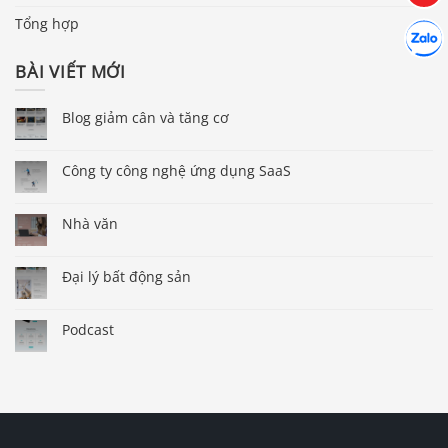
Tổng hợp
Hợp tác
Chát cù
BÀI VIẾT MỚI
Blog giảm cân và tăng cơ
Công ty công nghệ ứng dụng SaaS
Nhà văn
Đại lý bất động sản
Podcast