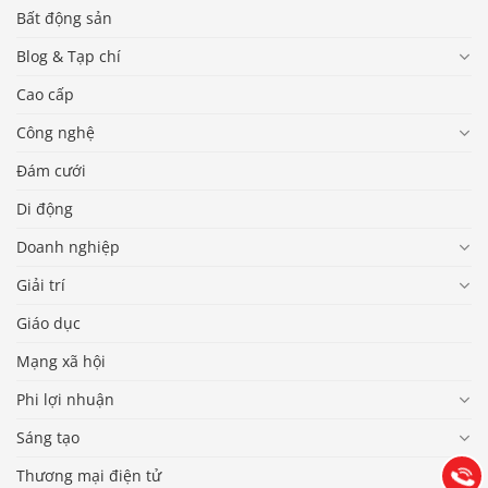
Bất động sản
Blog & Tạp chí
Cao cấp
Công nghệ
Đám cưới
Di động
Doanh nghiệp
Giải trí
Giáo dục
Báo giá & Đặt hàng:
Mạng xã hội
0903.976.769
Phi lợi nhuận
Hướng dẫn & Hỗ trợ:
Sáng tạo
(028) 22.166.144
Tư vấn
Gọi cho
Thương mại điện tử