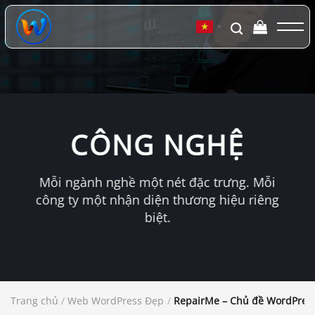
Chuyển
đến
▼
nội
dung
CÔNG NGHỆ
Mỗi ngành nghề một nét đặc trưng. Mỗi
công ty một nhận diện thương hiệu riêng
biệt.
Trang chủ
/
Web WordPress Đẹp
/
RepairMe – Chủ đề WordPress 