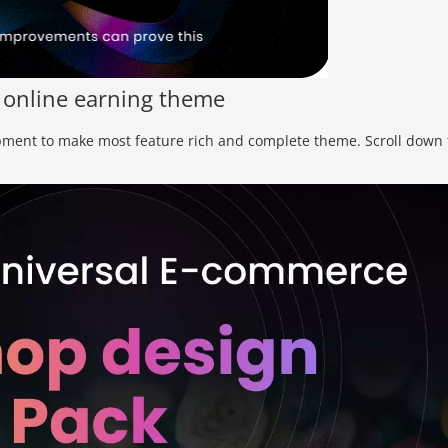
 online earning theme
pment to make most feature rich and complete theme. Scroll down 