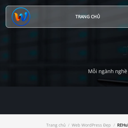
Chuyển
đến
nội
TRANG CHỦ
dung
Mỗi ngành nghề 
Trang chủ
/
Web WordPress Đẹp
/
REHub