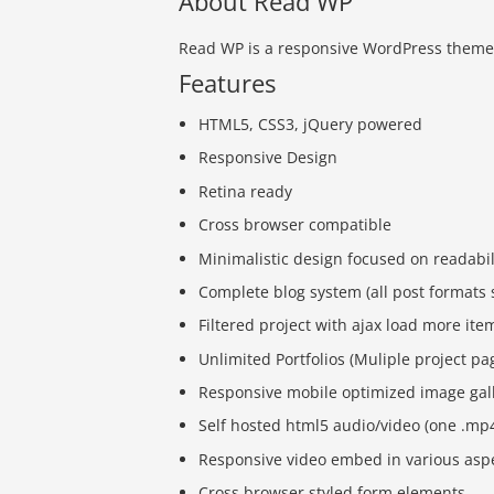
About Read WP
Read WP is a responsive WordPress theme f
Features
HTML5, CSS3, jQuery powered
Responsive Design
Retina ready
Cross browser compatible
Minimalistic design focused on readabil
Complete blog system (all post formats
Filtered project with ajax load more it
Unlimited Portfolios (Muliple project pa
Responsive mobile optimized image galle
Self hosted html5 audio/video (one .mp4 
Responsive video embed in various aspe
Cross browser styled form elements