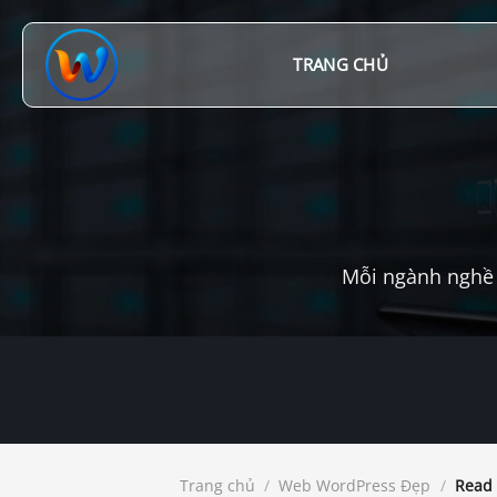
Chuyển
đến
nội
TRANG CHỦ
dung
Mỗi ngành nghề 
Trang chủ
/
Web WordPress Đẹp
/
Read 