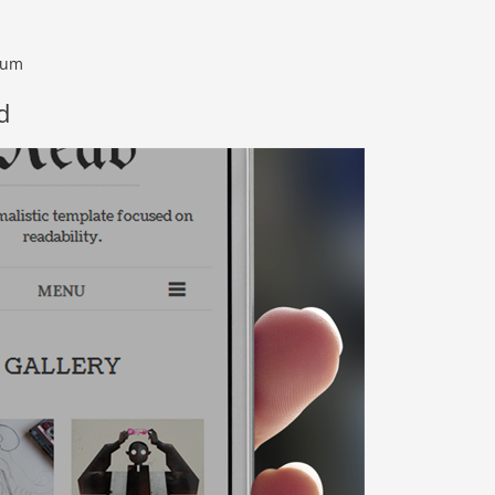
rum
d