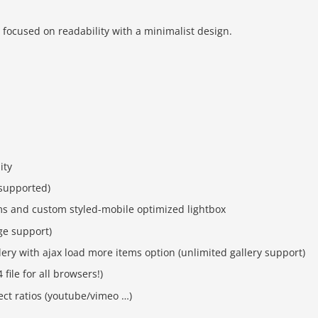
ocused on readability with a minimalist design.
ity
 supported)
ems and custom styled-mobile optimized lightbox
ge support)
ry with ajax load more items option (unlimited gallery support)
file for all browsers!)
ct ratios (youtube/vimeo …)