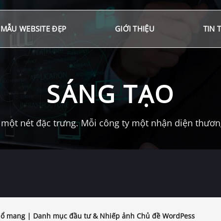
MẪU WEBSITE ĐẸP
GIỚI THIỆU
TIN 
SÁNG TẠO
một nét đặc trưng. Mỗi công ty một nhận diện thương 
ổ mang | Danh mục đầu tư & Nhiếp ảnh Chủ đề WordPess