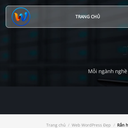
Chuyển
đến
nội
TRANG CHỦ
dung
Mỗi ngành nghề 
Trang chủ
/
Web WordPress Đẹp
/
Rắn h