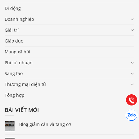
Di động
Doanh nghiệp
Giải trí
Giáo dục
Mạng xã hội
Báo giá & Đặt hàng:
Phi lợi nhuận
0903.976.769
Sáng tạo
Thương mại điện tử
Hướng dẫn & Hỗ trợ:
(028) 22.166.144
Tổng hợp
Tư vấn
Gọi cho
BÀI VIẾT MỚI
Hợp tác
Chát cù
Blog giảm cân và tăng cơ