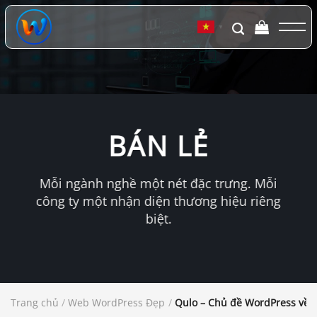
Chuyển
đến
▼
nội
dung
BÁN LẺ
Mỗi ngành nghề một nét đặc trưng. Mỗi
công ty một nhận diện thương hiệu riêng
biệt.
Trang chủ
/
Web WordPress Đẹp
/
Qulo – Chủ đề WordPress về 