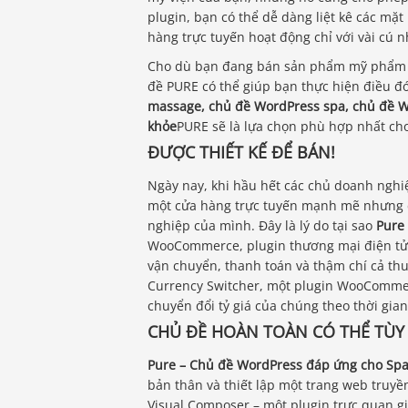
plugin, bạn có thể dễ dàng liệt kê các mặ
hàng trực tuyến hoạt động chỉ với vài cú 
Cho dù bạn đang bán sản phẩm mỹ phẩm ha
đề PURE có thể giúp bạn thực hiện điều 
massage, chủ đề WordPress spa, chủ đề 
khỏe
PURE sẽ là lựa chọn phù hợp nhất ch
ĐƯỢC THIẾT KẾ ĐỂ BÁN!
Ngày nay, khi hầu hết các chủ doanh nghi
một cửa hàng trực tuyến mạnh mẽ nhưng d
nghiệp của mình. Đây là lý do tại sao
Pure
WooCommerce, plugin thương mại điện tử p
vận chuyển, thanh toán và thậm chí cả t
Currency Switcher, một plugin WooCommerc
chuyển đổi tỷ giá của chúng theo thời gian
CHỦ ĐỀ HOÀN TOÀN CÓ THỂ TÙY
Pure – Chủ đề WordPress đáp ứng cho Sp
bản thân và thiết lập một trang web truy
Visual Composer – một plugin trực quan gi