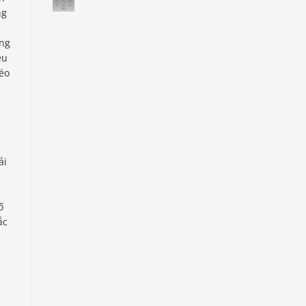
ng
ựng
ệu
kéo
a
ải
ố
ắc