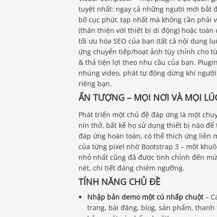
tuyệt nhất: ngay cả những người mới bắt 
bố cục phức tạp nhất mà không cần phải vi
(thân thiện với thiết bị di động) hoặc toà
tối ưu hóa SEO của bạn (tất cả nội dung lu
ứng chuyển tiếp/hoạt ảnh tùy chỉnh cho từ
& thả tiện lợi theo nhu cầu của bạn. Plugi
nhúng video, phát tự động dừng khi người 
riêng bạn.
ẤN TƯỢNG – MỌI NƠI VÀ MỌI LÚ
Phát triển một chủ đề đáp ứng là một chu
nín thở, bất kể họ sử dụng thiết bị nào để
đáp ứng hoàn toàn, có thể thích ứng liền 
của từng pixel nhờ Bootstrap 3 – một kh
nhỏ nhất cũng đã được tinh chỉnh đến mứ
nét, chi tiết đáng chiêm ngưỡng.
TÍNH NĂNG CHỦ ĐỀ
Nhập bản demo một cú nhấp chuột
– C
trang, bài đăng, blog, sản phẩm, thanh 