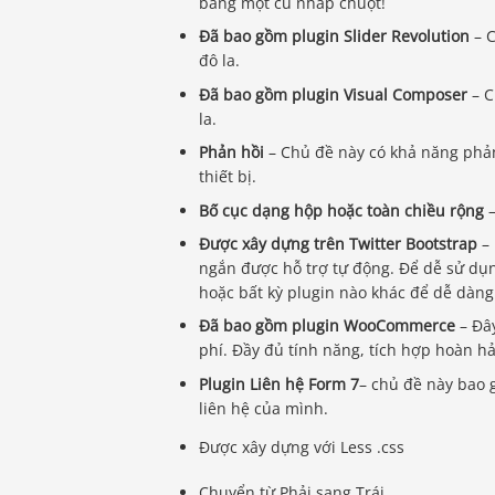
bằng một cú nhấp chuột!
Đã bao gồm plugin Slider Revolution
– C
đô la.
Đã bao gồm plugin Visual Composer
– C
la.
Phản hồi
– Chủ đề này có khả năng phản
thiết bị.
Bố cục dạng hộp hoặc toàn chiều rộng
Được xây dựng trên Twitter Bootstrap
– 
ngắn được hỗ trợ tự động. Để dễ sử dụ
hoặc bất kỳ plugin nào khác để dễ dàn
Đã bao gồm plugin WooCommerce
– Đây
phí. Đầy đủ tính năng, tích hợp hoàn h
Plugin Liên hệ Form 7
– chủ đề này bao 
liên hệ của mình.
Được xây dựng với Less .css
Chuyển từ Phải sang Trái.