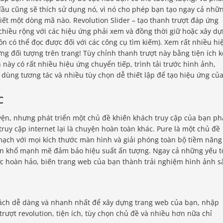
đầu cũng sẽ thích sử dụng nó, vì nó cho phép bạn tạo ngay cả nhữ
ết một dòng mã nào. Revolution Slider – tạo thanh trượt đáp ứng
n chiều rộng với các hiệu ứng phải xem và đồng thời giữ hoặc xây d
ôn có thể đọc được đối với các công cụ tìm kiếm). Xem rất nhiều hi
ng đối tượng trên trang! Tùy chỉnh thanh trượt này bằng tiện ích 
n này có rất nhiều hiệu ứng chuyển tiếp, trình tải trước hình ảnh,
dùng tương tác và nhiều tùy chọn dễ thiết lập để tạo hiệu ứng củ
C
yện, nhưng phát triển một chủ đề khiến khách truy cập của bạn ph
 truy cập internet lại là chuyện hoàn toàn khác. Pure là một chủ đề
mạch với mọi kích thước màn hình và giải phóng toàn bộ tiềm năng
uôn khổ mạnh mẽ đảm bảo hiệu suất ấn tượng. Ngay cả những yếu t
c hoàn hảo, biến trang web của bạn thành trải nghiệm hình ảnh s
ách dễ dàng và nhanh nhất để xây dựng trang web của bạn, nhập
trượt revolution, tiện ích, tùy chọn chủ đề và nhiều hơn nữa chỉ