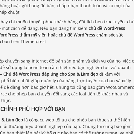
t hàng hoặc gói hàng để bán, chấp nhận thanh toán và có một cửa
nhấp chuột.
y chỉ muốn thuyết phục khách hàng đặt lịch hẹn trực tuyến, ch
đó một cách dễ dàng. Nếu bạn đang tìm kiếm
chủ đề WordPress
WordPress thẩm mỹ viện hoặc chủ đề WordPress chăm sóc sức
o bạn trên Themeforest
ệp chuyển sang Internet để bán sản phẩm và dịch vụ của họ, việc 
ễ sử dụng là hoàn toàn cần thiết nếu bạn nghiêm túc với doanh
 – Chủ đề WordPress đáp ứng cho Spa & Làm đẹp
đi kèm với
hổ biến nhất giúp quản lý cửa hàng trực tuyến của bạn và xử lý
huế dễ dàng hơn bao giờ hết. Chúng tôi cũng bao gồm WooCommer
e cho phép bạn chuyển đổi sang các loại tiền tệ khác nhau và
 thực.
 CHỈNH PHÙ HỢP VỚI BẠN
a & Làm đẹp
là công cụ web tối ưu cho phép bạn thực sự thể hiện
ền tải thương hiệu doanh nghiệp của bạn. Chúng tôi cũng bao gồm
úp bạn thiết lập bất kỳ bố cục nào bạn có thể tưởng tượng. Và ph