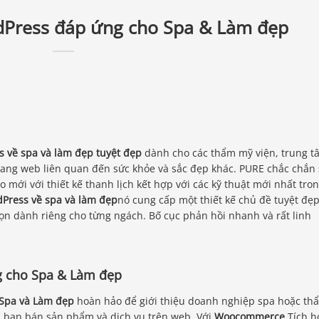
dPress đáp ứng cho Spa & Làm đẹp
 về spa và làm đẹp tuyệt đẹp
dành cho các thẩm mỹ viện, trung t
rang web liên quan đến sức khỏe và sắc đẹp khác. PURE chắc chắn 
mới với thiết kế thanh lịch kết hợp với các kỹ thuật mới nhất tro
Press về spa và làm đẹp
nó cung cấp một thiết kế chủ đề tuyệt đẹp
họn dành riêng cho từng ngách. Bố cục phản hồi nhanh và rất linh
g cho Spa & Làm đẹp
Spa và Làm đẹp
hoàn hảo để giới thiệu doanh nghiệp spa hoặc th
 bạn bán sản phẩm và dịch vụ trên web. Với
Woocommerce
Tích h