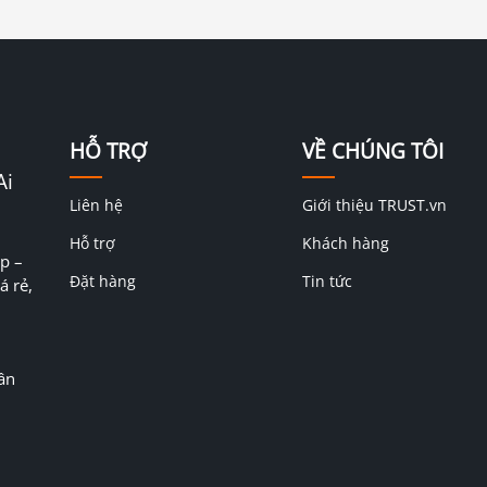
HỖ TRỢ
VỀ CHÚNG TÔI
Ai
Liên hệ
Giới thiệu TRUST.vn
Hỗ trợ
Khách hàng
p –
Đặt hàng
Tin tức
á rẻ,
ân