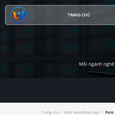
Chuyển
đến
nội
TRANG CHỦ
dung
Mỗi ngành nghề 
Trang chủ
/
Web WordPress Đẹp
/
Pure 