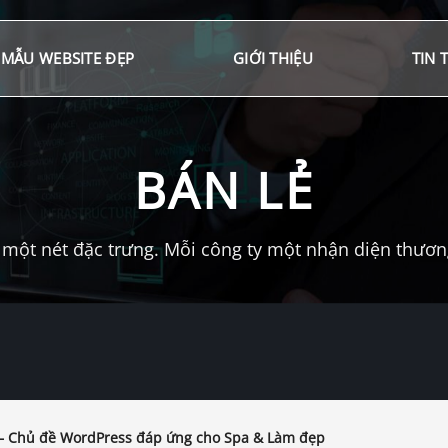
MẪU WEBSITE ĐẸP
GIỚI THIỆU
TIN 
BÁN LẺ
một nét đặc trưng. Mỗi công ty một nhận diện thương 
– Chủ đề WordPress đáp ứng cho Spa & Làm đẹp