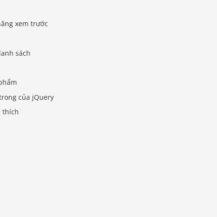
năng xem trước
danh sách
 phẩm
trong của jQuery
 thích