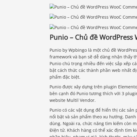
Punio – Chủ đề WordPress 
Punio by Wpbingo là một chủ đề WordPre
framework và bạn sẽ dễ dàng nhận thấy th
Punio chú trọng nhiều đến việc sắp xếp 
bật cách thức các thành phần web nhất địn
phẩm đặc biệt.
Punio được xây dựng trên plugin Elementor
bên cạnh đó Punio tương thích với 3 plug
website Multil Vendor.
Punio có các vật dụng để hiển thị các sả
nổi bật và sản phẩm theo xu hướng. Danh
dùng. Ngoài ra, chức năng tìm kiếm còn 
Điện tử. Khách hàng có thể xác định tìm k
nhãn hiệu, phạm vi giá, kích thước, màu sắ