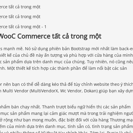
WooC Commerce tất cả trong một
ss mạnh mẽ. Nó sử dụng phiên bản Bootstrap mới nhất làm back-
iết kế của chủ đề này ấn tượng và phù hợp với cửa hàng của mình
các sản phẩm dựa trên danh mục của chúng. Tuy nhiên, nó cũng nê
h. Một thiết kế tích hợp các thành phần để làm nổi bật các sản
 nên bạn có thể dễ dàng kéo thả để tùy chỉnh website theo ý thíc
in Multi Vendor (MultiVendorX, Wc Vendor, Dokan) giúp bạn xây dự
n phẩm bán chạy nhất. Thanh trượt biểu ngữ hiển thị các sản phẩm
 mục sản phẩm mang lại cảm giác mượt mà trong trải nghiệm ngư
mở rộng như bạn mong muốn, đặc biệt đối với cửa hàng Thương mạ
iếm của mình dựa trên danh mục, tính sẵn có, tình trạng sản phẩm
c và nhiều thông số kỹ thuật tùy chỉnh khác. Tóm lại. Punio là chủ