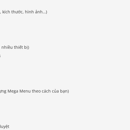
, kích thước, hình ảnh…)
nhiều thiết bị)
3
ựng Mega Menu theo cách của bạn)
duyệt