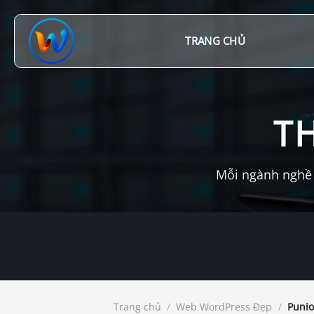
Chuyển
đến
nội
TRANG CHỦ
dung
T
Mỗi ngành nghề 
Trang chủ
/
Web WordPress Đẹp
/
Punio