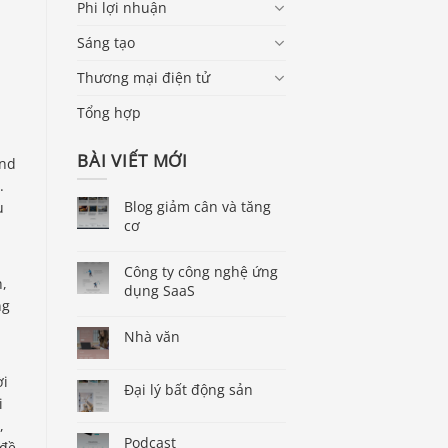
Phi lợi nhuận
Sáng tạo
Thương mại điện tử
Tổng hợp
BÀI VIẾT MỚI
end
.
Blog giảm cân và tăng
u
cơ
Công ty công nghệ ứng
h,
dụng SaaS
ng
Nhà văn
ời
Đại lý bất động sản
i
,
Podcast
 đề